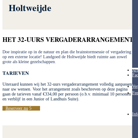
Holtweijde
HET 32-UURS VERGADERARRANGEMENT
Doe inspiratie op in de natuur en plan die brainstormsessie of vergadering
op een externe locatie! Landgoed de Holtweijde biedt ruimte aan zowel
grote als kleine gezelschappen.
Ar
TARIEVEN
Fac
Uiteraard kunnen wij het 32-uurs vergaderarrangement volledig aanpassen
Ver
naar uw wensen. Voor het arrangement zoals beschreven op deze pagina
Fee
gaan de tarieven vanaf €334,00 per persoon (o.b.v. minimaal 10 personen
en verblijf in een Junior of Landhuis Suite).
Reserveer nu
Inf