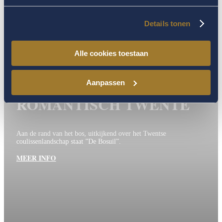
Reserveer
Details tonen
Alle cookies toestaan
Aanpassen
ROMANTISCH TWENTE
Aan de rand van het bos, uitkijkend over het Twentse
coulissenlandschap staat ”De Bosuil”.
MEER INFO