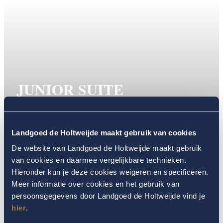
JUNIOR SUITE
De junior suites beschikken over een ruim slaap- en zitgedeelte.
Landgoed de Holtweijde maakt gebruik van cookies
MEER INFO
De website van Landgoed de Holtweijde maakt gebruik
van cookies en daarmee vergelijkbare technieken.
Hieronder kun je deze cookies weigeren en specificeren.
Meer informatie over cookies en het gebruik van
persoonsgegevens door Landgoed de Holtweijde vind je
hier
.