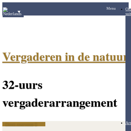
Menu
On
sui
Vergaderen in de natuur
32-uurs
vergaderarrangement
Ar
Direct reserveren