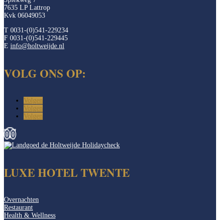
7635 LP Lattrop
Kvk 06049053
T 0031-(0)541-229234
F 0031-(0)541-229445
E
info@holtweijde.nl
VOLG ONS OP:
Volgen
Volgen
Volgen
LUXE HOTEL TWENTE
Overnachten
Restaurant
Health & Wellness