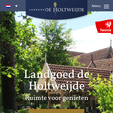
Menu
Landgoed de
Holtweijde
Ruimte voor genieten