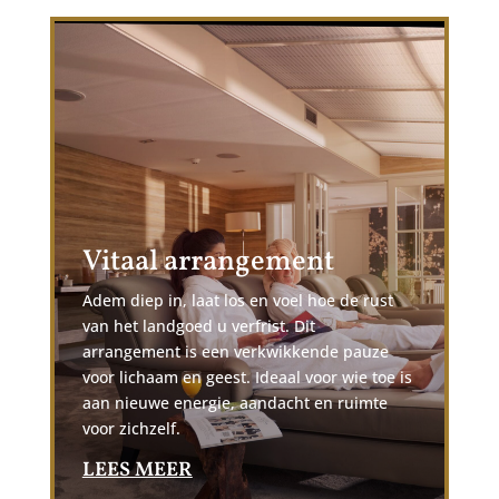
Vitaal arrangement
Adem diep in, laat los en voel hoe de rust
van het landgoed u verfrist. Dit
arrangement is een verkwikkende pauze
voor lichaam en geest. Ideaal voor wie toe is
aan nieuwe energie, aandacht en ruimte
voor zichzelf.
LEES MEER