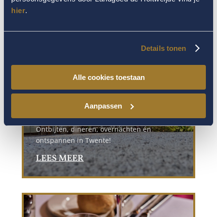
hier
.
Details tonen
Het Holtweijde
Arrangement
Alle cookies toestaan
Ervaar De Holtweijde in haar volle glorie. Dit
Aanpassen
complete arrangement laat u proeven van
alles wat ons landgoed zo bijzonder maakt.
Ontbijten, dineren, overnachten én
ontspannen in Twente!
LEES MEER