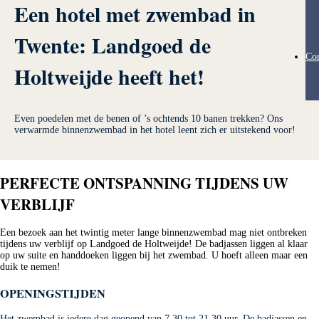
Een hotel met zwembad in
Twente: Landgoed de
Con
Holtweijde heeft het!
Even poedelen met de benen of ’s ochtends 10 banen trekken? Ons
verwarmde binnenzwembad in het hotel leent zich er uitstekend voor!
PERFECTE ONTSPANNING TIJDENS UW
VERBLIJF
Een bezoek aan het twintig meter lange binnenzwembad mag niet ontbreken
tijdens uw verblijf op Landgoed de Holtweijde! De badjassen liggen al klaar
op uw suite en handdoeken liggen bij het zwembad. U hoeft alleen maar een
duik te nemen!
OPENINGSTIJDEN
Het zwembad is iedere dag geopend van 7.30 tot 21.30 uur. De badjassen en