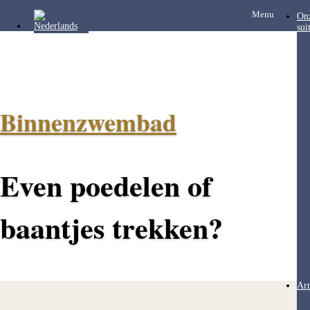
Menu
On
sui
Binnenzwembad
Even poedelen of
baantjes trekken?
Ar