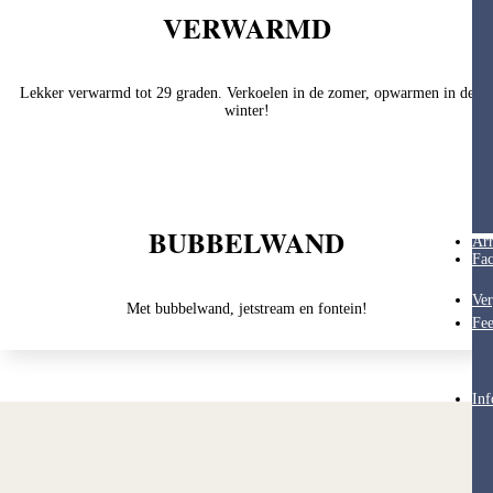
VERWARMD
Lekker verwarmd tot 29 graden. Verkoelen in de zomer, opwarmen in de
winter!
BUBBELWAND
Ar
Fac
Ver
Met bubbelwand, jetstream en fontein!
Fee
Inf