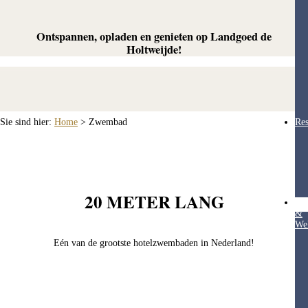
Ontspannen, opladen en genieten op Landgoed de
Holtweijde!
Sie sind hier:
Home
>
Zwembad
Res
20 METER LANG
Hea
&
Wel
Eén van de grootste hotelzwembaden in Nederland!