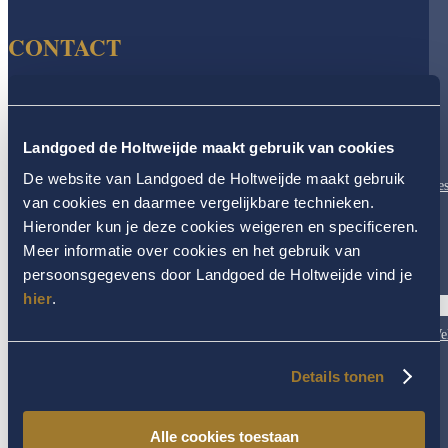
CONTACT
Landgoed De Holtweijde
Spiekweg 7
7635 LP Lattrop
Landgoed de Holtweijde maakt gebruik van cookies
Kvk 06049053
De website van Landgoed de Holtweijde maakt gebruik
T 0031-(0)541-229234
Res
F 0031-(0)541-229445
van cookies en daarmee vergelijkbare technieken.
E
info@holtweijde.nl
Hieronder kun je deze cookies weigeren en specificeren.
Meer informatie over cookies en het gebruik van
VOLG ONS OP:
persoonsgegevens door Landgoed de Holtweijde vind je
hier
.
Hea
&
Volgen
Wel
Volgen
Volgen
Details tonen
Alle cookies toestaan