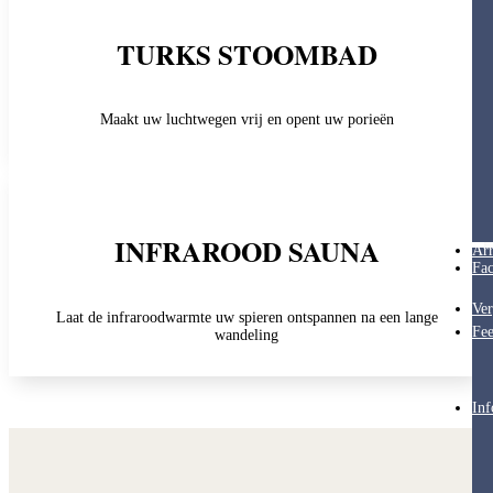
TURKS STOOMBAD
Maakt uw luchtwegen vrij en opent uw porieën
INFRAROOD SAUNA
Ar
Fac
Ver
Laat de infraroodwarmte uw spieren ontspannen na een lange
Fee
wandeling
Inf