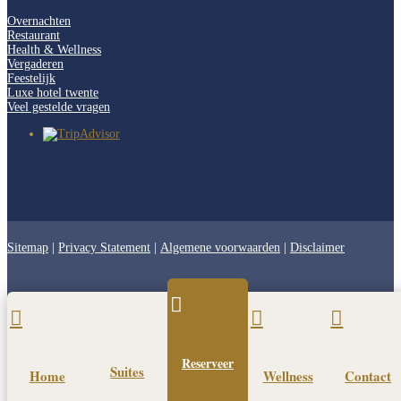
Overnachten
Restaurant
Health & Wellness
Vergaderen
Feestelijk
Luxe hotel twente
Veel gestelde vragen
Sitemap
|
Privacy Statement
|
Algemene voorwaarden
|
Disclaimer




Reserveer
Suites
Home
Wellness
Contact
Pin It on Pinterest