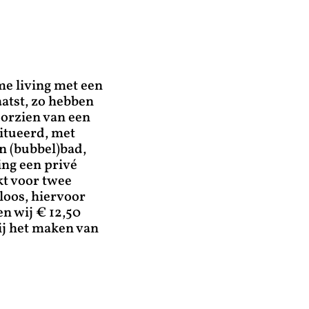
me living met een
atst, zo hebben
oorzien van een
itueerd, met
n (bubbel)bad,
ing een privé
ikt voor twee
loos, hiervoor
en wij € 12,50
ij het maken van