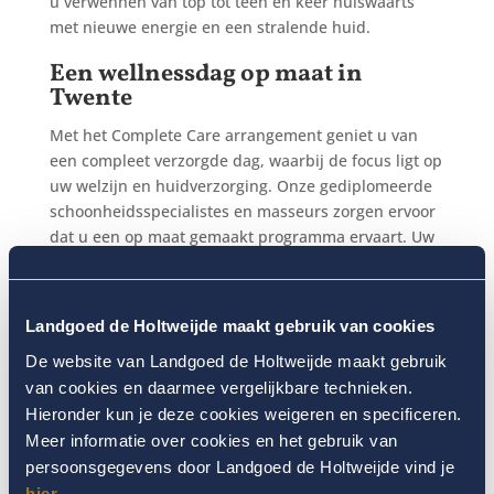
u verwennen van top tot teen en keer huiswaarts
met nieuwe energie en een stralende huid.
Een wellnessdag op maat in
Twente
Met het Complete Care arrangement geniet u van
een compleet verzorgde dag, waarbij de focus ligt op
uw welzijn en huidverzorging. Onze gediplomeerde
schoonheidsspecialistes en masseurs zorgen ervoor
dat u een op maat gemaakt programma ervaart. Uw
wellnessdag bevat:
Persoonlijke intake
: Om uw wensen en
Landgoed de Holtweijde maakt gebruik van cookies
huidbehoeften in kaart te brengen.
De website van Landgoed de Holtweijde maakt gebruik
Luxe gezichtsbehandeling
: Laat uw huid stralen met
van cookies en daarmee vergelijkbare technieken.
een verzorgende en revitaliserende behandeling met
Hieronder kun je deze cookies weigeren en specificeren.
producten van Maria Galland
Meer informatie over cookies en het gebruik van
Lichaamspeeling- en pakking
: Maakt uw huid
persoonsgegevens door Landgoed de Holtweijde vind je
zijdezacht door dode huidcellen te verwijderen.
hier
.