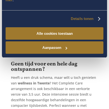
Massage in ons hotel
: Ontspan met een uitgebreide
lichaamsmassage die spanning verlicht en rust
brengt. Wenst u ontspanning, of liever een stevige
Details tonen
sportmassage? U kunt uw voorkeur doorgeven!
Manicure met KOH producten:
Voor zijdezachte
Alle cookies toestaan
handen en indien gewenst met een mooie kleur op
uw nagels.
Aanpassen
Afsluitend kiest u tussen een subtiele dagmake-up
of een verfrissende hoofdhuidbehandeling.
Geen tijd voor een hele dag
ontspannen?
Heeft u een druk schema, maar wilt u toch genieten
van
wellness in Twente
? Het Complete Care
arrangement is ook beschikbaar in een verkorte
versie van 3,5 uur. Deze intensieve sessie biedt u
dezelfde hoogwaardige behandelingen in een
compacter tijdsbestek. Perfect wanneer u met