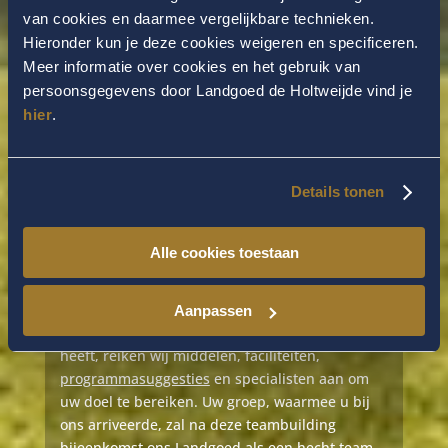
van cookies en daarmee vergelijkbare technieken.
Hieronder kun je deze cookies weigeren en specificeren.
Meer informatie over cookies en het gebruik van
persoonsgegevens door Landgoed de Holtweijde vind je
hier
.
Details tonen
TEAMBUILDING
Op De Holtweijde bieden we tal van faciliteiten
Alle cookies toestaan
én instrumenten ter ondersteuning van uw
teambuilding bijeenkomst. We zetten deze zelf
in of we doen dat met behulp van specialisten.
Aanpassen
Wanneer u laat weten welk doel u voor ogen
heeft, reiken wij middelen, faciliteiten,
programmasuggesties
en specialisten aan om
uw doel te bereiken. Uw groep, waarmee u bij
ons arriveerde, zal na deze teambuilding
bijeenkomst ons Landgoed als een hecht team