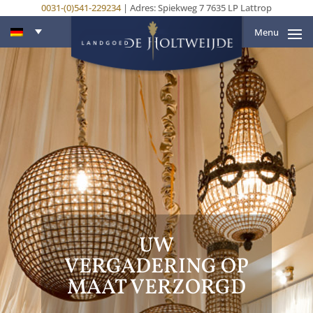
0031-(0)541-229234
| Adres: Spiekweg 7 7635 LP Lattrop
Menu
UW
VERGADERING OP
MAAT VERZORGD