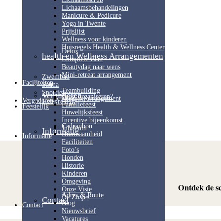
Lichaamsbehandelingen
Manicure & Pedicure
Yoga in Twente
Prijslijst
Wellness voor kinderen
Huisregels Health & Wellness Center
Detox
health en Wellness Arrangementen
Complete Care
Beautydag naar wens
Mini-retreat arrangement
Zwembad
Faciliteiten
Sauna
Teambuilding
Sportief
Vergaderen
Feest organiseren?
Vergaderarrangement
Vergaderen
Feestelijk
Familiefeest
Feestelijk
Huwelijksfeest
Incentive bijeenkomst
Cadeaubon
Jubileum
Informatie
Duurzaamheid
Informatie
Faciliteiten
Foto’s
Honden
Historie
Kinderen
Omgeving
Ontdek de sc
Onze Visie
Adres & Route
De Zusjes
Contact
Blog
Contact
Nieuwsbrief
Vacatures