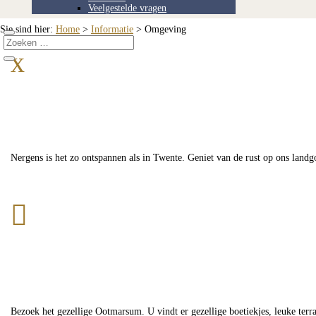
Veelgestelde vragen
Sie sind hier:
Home
>
Informatie
>
Omgeving
x
Nergens is het zo ontspannen als in Twente. Geniet van de rust op ons land

Bezoek het gezellige Ootmarsum. U vindt er gezellige boetiekjes, leuke terra