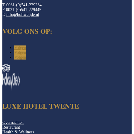
T 0031-(0)541-229234
F 0031-(0)541-229445
E
info@holtweijde.nl
VOLG ONS OP:
Volgen
Volgen
Volgen
LUXE HOTEL TWENTE
Overnachten
Restaurant
Health & Wellness