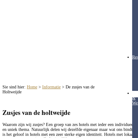
Res
Sie sind hier:
Home
>
Informatie
>
De zusjes van de
Holtweijde
Hea
&
Wel
Zusjes van de holtweijde
Waarom zijn wij zusjes? Een groep van zes hotels met ieder een individueel
en uniek thema. Natuurlijk delen wij dezelfde eigenaar maar wat ons bindt
is het geloof in hotels met een zeer sterke eigen identiteit. Hotels met lokaal