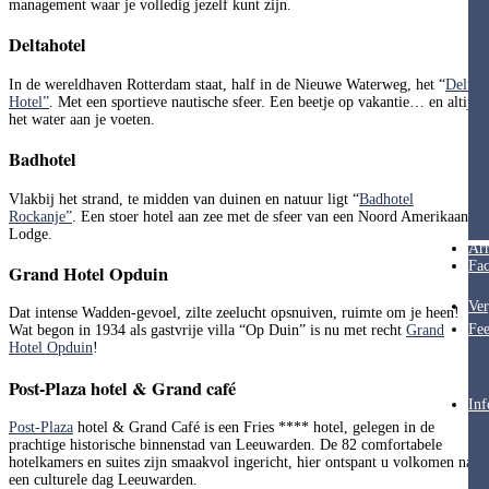
management waar je volledig jezelf kunt zijn.
Deltahotel
In de wereldhaven Rotterdam staat, half in de Nieuwe Waterweg, het “
Delta
Hotel”
. Met een sportieve nautische sfeer. Een beetje op vakantie… en altijd
het water aan je voeten.
Badhotel
Vlakbij het strand, te midden van duinen en natuur ligt “
Badhotel
Rockanje”
. Een stoer hotel aan zee met de sfeer van een Noord Amerikaanse
Lodge.
Ar
Fac
Grand Hotel Opduin
Ver
Dat intense Wadden-gevoel, zilte zeelucht opsnuiven, ruimte om je heen!
Fee
Wat begon in 1934 als gastvrije villa “Op Duin” is nu met recht
Grand
Hotel Opduin
!
Post-Plaza hotel & Grand café
Inf
Post-Plaza
hotel & Grand Café is een Fries **** hotel, gelegen in de
prachtige historische binnenstad van Leeuwarden. De 82 comfortabele
hotelkamers en suites zijn smaakvol ingericht, hier ontspant u volkomen na
een culturele dag Leeuwarden.