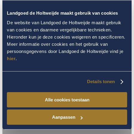
Landgoed de Holtweijde maakt gebruik van cookies
De website van Landgoed de Holtweijde maakt gebruik
Reserveer
van cookies en daarmee vergelijkbare technieken.
Hieronder kun je deze cookies weigeren en specificeren.
Meer informatie over cookies en het gebruik van
persoonsgegevens door Landgoed de Holtweijde vind je
hier
.
Details tonen
ROMANTISCH TWENTE
Alle cookies toestaan
Aan de rand van het bos, uitkijkend over het Twentse
coulissenlandschap staat ”De Bosuil”.
Aanpassen
MEER INFO