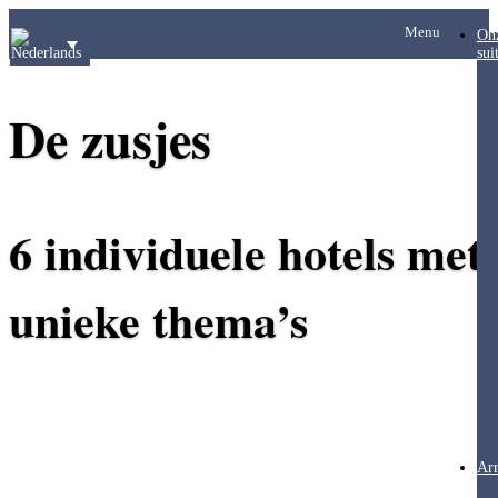
Menu
On
sui
De zusjes
6 individuele hotels met
unieke thema’s
Ar