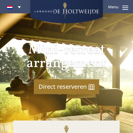
Menu
Mini-retreat
arrangement
Direct reserveren