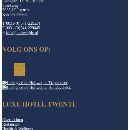
Landgoed De Holtweijde
Spiekweg 7
7635 LP Lattrop
Kvk 06049053
T 0031-(0)541-229234
F 0031-(0)541-229445
E
info@holtweijde.nl
VOLG ONS OP:
Volgen
Volgen
Volgen
LUXE HOTEL TWENTE
Overnachten
Restaurant
Health & Wellness