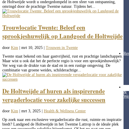
de Holtweijde wordt u ondergedompeld in een sfeer van ontspanning,
omringd door de prachtige Twentse natuur. Tijdens het...
Trouwlocatie Twente: Beleef een
sprookjeshuwelijk op Landgoed de Holtweijde
door
Kim
|
mrt 10, 2025
|
Trouwen in Twente
Res
Twente staat bekend om haar gastvrijheid, rust en prachtige landschappen.
Maar wist u ook dat het de perfecte regio is voor een sprookjeshuwelijk?
Ver weg van de drukte van de stad en in een rustige omgeving. De
combinatie van groene weides, schilderachtige...
Hea
De Holtweijde af huren als inspirerende
&
Wel
vergaderlocatie voor zakelijke successen
door
Kim
|
mrt 3, 2025
|
Health & Wellness Center
Op zoek naar een exclusieve vergaderlocatie die rust, ruimte en inspiratie
biedt? Landgoed de Holtweijde in het Twentse Lattrop is de ideale plek
voor een succesvolle zakelijke bijeenkomst. Of het nu gaat om een