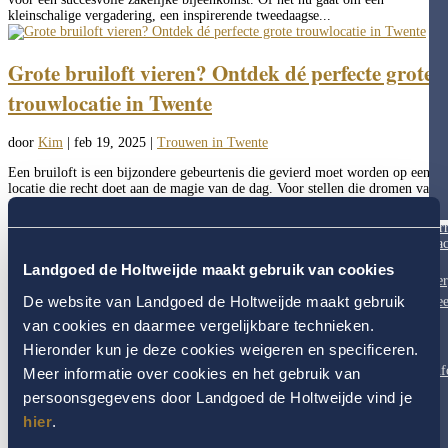
kleinschalige vergadering, een inspirerende tweedaagse...
Grote bruiloft vieren? Ontdek dé perfecte grote
trouwlocatie in Twente
door
Kim
|
feb 19, 2025
|
Trouwen in Twente
Een bruiloft is een bijzondere gebeurtenis die gevierd moet worden op een
locatie die recht doet aan de magie van de dag. Voor stellen die dromen van
een groot trouwfeest met al hun dierbaren, biedt Landgoed de Holtweijde
de perfecte setting. Dit exclusieve landgoed...
Ar
« Vorige Pagina
Fac
Landgoed de Holtweijde maakt gebruik van cookies
Volg ons
Ver
De website van Landgoed de Holtweijde maakt gebruik
Fee
van cookies en daarmee vergelijkbare technieken.
Hieronder kun je deze cookies weigeren en specificeren.
Inf
Meer informatie over cookies en het gebruik van
Genieten is van alle tijden
persoonsgegevens door Landgoed de Holtweijde vind je
Of het nu lente, zomer, herfst of winter is, op Landgoed de Holtweijde laat
hier
.
elk seizoen zich van zijn mooiste kant zien. Doe nieuwe energie op voor