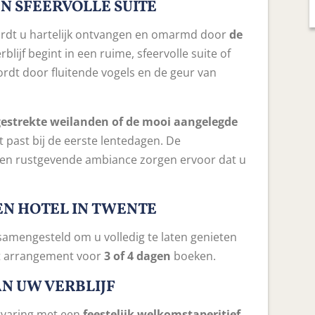
N SFEERVOLLE SUITE
rdt u hartelijk ontvangen en omarmd door
de
rblijf begint in een ruime, sfeervolle suite of
ordt door fluitende vogels en de geur van
gestrekte weilanden of de mooi aangelegde
ct past bij de eerste lentedagen. De
n en rustgevende ambiance zorgen ervoor dat u
N HOTEL IN TWENTE
samengesteld om u volledig te laten genieten
it arrangement voor
3 of 4 dagen
boeken.
AN UW VERBLIJF
rvaring met een
feestelijk welkomstaperitief