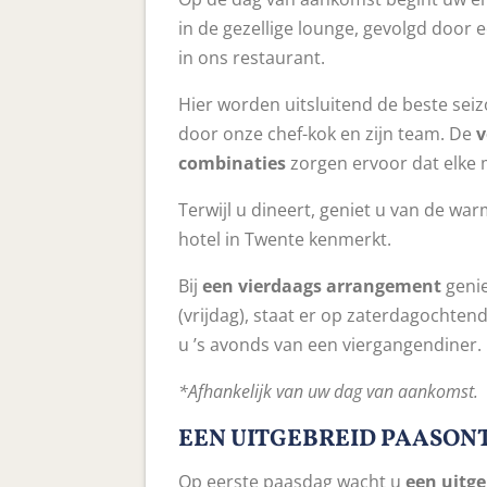
in de gezellige lounge, gevolgd door 
in ons restaurant.
Hier worden uitsluitend de beste sei
door onze chef-kok en zijn team. De
v
combinaties
zorgen ervoor dat elke m
Terwijl u dineert, geniet u van de wa
hotel in Twente kenmerkt.
Bij
een vierdaags arrangement
genie
(vrijdag), staat er op zaterdagochtend
u ’s avonds van een viergangendiner.
*Afhankelijk van uw dag van aankomst.
EEN UITGEBREID PAASONT
Op eerste paasdag wacht u
een uitge