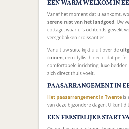
EEN WARM WELKOM IN EE
Vanaf het moment dat u aankomt, wo
serene rust van het landgoed
. Uw ve
cottage, waar u ’s ochtends gewekt w
versgebakken croissantjes.
Vanuit uw suite kijkt u uit over de
uit
tuinen
, een idyllisch decor dat perfe
comfortabele inrichting, luxe bedde
zich direct thuis voelt.
PAASARRANGEMENT IN EE
Het paasarrangement in Twente
is 
van deze bijzondere dagen. U kunt d
EEN FEESTELIJKE START V
Op de dag van aankomst begint uw e