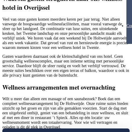
hotel in Overijssel
Veel van onze gasten komen meerdere keren per jaar terug. Niet alleen
vanwege de hoogwaardige wellnessfaciliteiten, maar vooral vanwege de
Con
sfeer op het landgoed. De combinatie van luxe suites, een uitstekende
keuken, het Twentse landschap en onze persoonlijke aandacht maakt elk
verblijf uniek. We horen vaak dat een weekend bij De Holtweijde aanvoelt
als een week vakantie. Dat gevoel van rust en hernieuwde energie is precies
waarom mensen kiezen voor een wellness hotel in Twente.
Gasten waarderen daarnaast ook de kleinschaligheid van ons hotel. Geen
grootschalig wellnesscomplex, maar een intieme setting met persoonlijke
service. Daardoor blijft de sfeer rustig en voelt het verblijf vertrouwd. De
meeste suites beschikken over een eigen terras of balkon, waardoor u ook in
alle privacy kunt genieten van de buitenlucht.
Wellness arrangementen met overnachting
Wilt u meer dan alleen een massage of een saunabezoek? Boek dan een
compleet wellnessarrangement bij De Holtweijde. Onze ruime suites bieden
uitzicht op het groen en zijn van alle gemakken voorzien. Start de dag met
een uitgebreid ontbijt, geniet van een behandeling in onze wellness, en sluit
af met een diner in restaurant ’t Spieck. Alles op één locatie: uw
wellnessmoment wordt een totaalervaring. Voor wie wil vertragen en
opladen is dit dé plek in Overijssel.