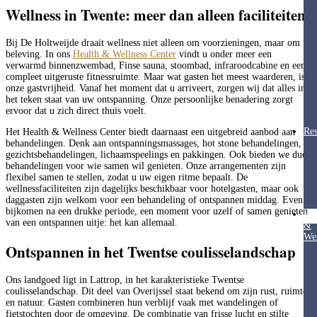
Wellness in Twente: meer dan alleen faciliteiten
Bij De Holtweijde draait wellness niet alleen om voorzieningen, maar om
beleving. In ons
Health & Wellness Center
vindt u onder meer een
verwarmd binnenzwembad, Finse sauna, stoombad, infraroodcabine en een
compleet uitgeruste fitnessruimte. Maar wat gasten het meest waarderen, is
onze gastvrijheid. Vanaf het moment dat u arriveert, zorgen wij dat alles in
het teken staat van uw ontspanning. Onze persoonlijke benadering zorgt
ervoor dat u zich direct thuis voelt.
Res
Het Health & Wellness Center biedt daarnaast een uitgebreid aanbod aan
behandelingen. Denk aan ontspanningsmassages, hot stone behandelingen,
gezichtsbehandelingen, lichaamspeelings en pakkingen. Ook bieden we duo-
behandelingen voor wie samen wil genieten. Onze arrangementen zijn
flexibel samen te stellen, zodat u uw eigen ritme bepaalt. De
wellnessfaciliteiten zijn dagelijks beschikbaar voor hotelgasten, maar ook
daggasten zijn welkom voor een behandeling of ontspannen middag. Even
bijkomen na een drukke periode, een moment voor uzelf of samen genieten
Hea
van een ontspannen uitje: het kan allemaal.
&
Wel
Ontspannen in het Twentse coulisselandschap
Ons landgoed ligt in Lattrop, in het karakteristieke Twentse
coulisselandschap. Dit deel van Overijssel staat bekend om zijn rust, ruimte
en natuur. Gasten combineren hun verblijf vaak met wandelingen of
fietstochten door de omgeving. De combinatie van frisse lucht en stilte