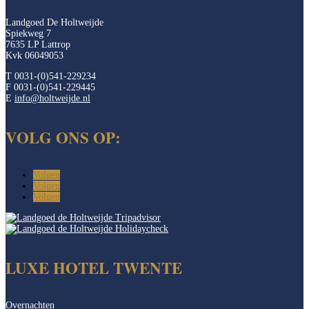
Landgoed De Holtweijde
Spiekweg 7
7635 LP Lattrop
Kvk 06049053
T 0031-(0)541-229234
F 0031-(0)541-229445
E
info@holtweijde.nl
VOLG ONS OP:
Volgen
Volgen
Volgen
LUXE HOTEL TWENTE
Overnachten