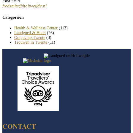
Fred Smits
fredsmits@holtweijde.nl
Categorieën
Health & Wellness Center
(113)
Landgoed & Hotel
(26)
Omgeving Twente
(3)
Trouwen in Twente
(11)
CONTACT