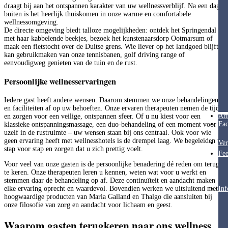
draagt bij aan het ontspannen karakter van uw wellnessverblijf. Na een dag
buiten is het heerlijk thuiskomen in onze warme en comfortabele
wellnessomgeving.
De directe omgeving biedt talloze mogelijkheden: ontdek het Springendal
met haar kabbelende beekjes, bezoek het kunstenaarsdorp Ootmarsum of
maak een fietstocht over de Duitse grens. Wie liever op het landgoed blijft,
kan gebruikmaken van onze tennisbanen, golf driving range of
eenvoudigweg genieten van de tuin en de rust.
Persoonlijke wellnesservaringen
Iedere gast heeft andere wensen. Daarom stemmen we onze behandelingen
en faciliteiten af op uw behoeften. Onze ervaren therapeuten nemen de tijd
Ar
en zorgen voor een veilige, ontspannen sfeer. Of u nu kiest voor een
Fac
klassieke ontspanningsmassage, een duo-behandeling of een moment voor
uzelf in de rustruimte – uw wensen staan bij ons centraal. Ook voor wie
geen ervaring heeft met wellnesshotels is de drempel laag. We begeleiden u
Ver
stap voor stap en zorgen dat u zich prettig voelt.
Fee
Voor veel van onze gasten is de persoonlijke benadering dé reden om terug
te keren. Onze therapeuten leren u kennen, weten wat voor u werkt en
stemmen daar de behandeling op af. Deze continuïteit en aandacht maken
elke ervaring oprecht en waardevol. Bovendien werken we uitsluitend met
Inf
hoogwaardige producten van Maria Galland en Thalgo die aansluiten bij
onze filosofie van zorg en aandacht voor lichaam en geest.
Waarom gasten terugkeren naar ons wellness