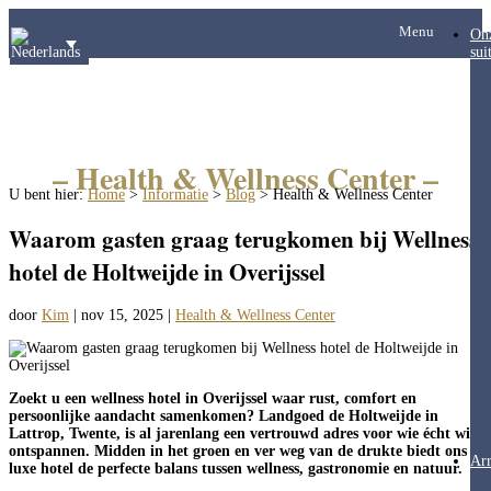
Menu
On
sui
– Health & Wellness Center –
U bent hier:
Home
>
Informatie
>
Blog
>
Health & Wellness Center
Waarom gasten graag terugkomen bij Wellness
hotel de Holtweijde in Overijssel
door
Kim
|
nov 15, 2025
|
Health & Wellness Center
Zoekt u een wellness hotel in Overijssel waar rust, comfort en
persoonlijke aandacht samenkomen? Landgoed de Holtweijde in
Lattrop, Twente, is al jarenlang een vertrouwd adres voor wie écht wil
ontspannen. Midden in het groen en ver weg van de drukte biedt ons
Ar
luxe hotel de perfecte balans tussen wellness, gastronomie en natuur.