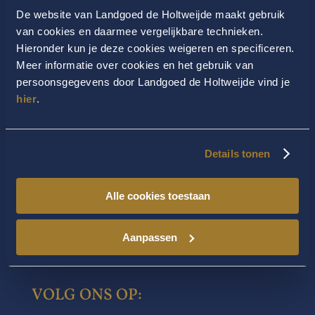
De website van Landgoed de Holtweijde maakt gebruik
van cookies en daarmee vergelijkbare technieken.
Hieronder kun je deze cookies weigeren en specificeren.
Meer informatie over cookies en het gebruik van
persoonsgegevens door Landgoed de Holtweijde vind je
hier
.
CONTACT
Landgoed De Holtweijde
Spiekweg 7
Details tonen
7635 LP Lattrop
Kvk 06049053
Alle cookies toestaan
T 0031-(0)541-229234
F 0031-(0)541-229445
Aanpassen
E
info@holtweijde.nl
VOLG ONS OP: