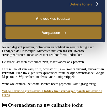
nemen voor later. Let op: informeer van te voren of de winkel geopend is.
Details tonen
Tip: Ootmarsum kunt u ook perfect per fiets te bezoeken,
waardoor u ook geniet van een alcoholische versnapering bij
bovenstaande streekproducenten! (elektrische) Fietsen kunt u
Alle cookies toestaan
huren bij de receptie van Landgoed De Holtweijde.
Aanpassen
Een streek vol smaak en karakter
Na een dag vol proeven, ontmoeten en ontdekken keert u terug naar
Landgoed de Holtweijde. Misschien met een
tas vol Twentse
streekproducten
, maar zeker met een hoofd vol indrukken.
De streek laat zich niet alleen zien, maar vooral ook proeven.
Of u nu houdt van kaas, fruit, whisky of ijs —
Twente verrast, verwent en
verbindt
. Plan uw eigen streekproducten route bekijk bovenstaande Google
Maps route. Wij hebben ‘m alvast voor u uitgestippeld!
Want wie eenmaal het echte Twente heeft geproefd, komt graag terug.
Wil je liever de grens over? Ontdek hier verborgen parels net over de
grens
🛌
Overnachten na uw culinaire tocht