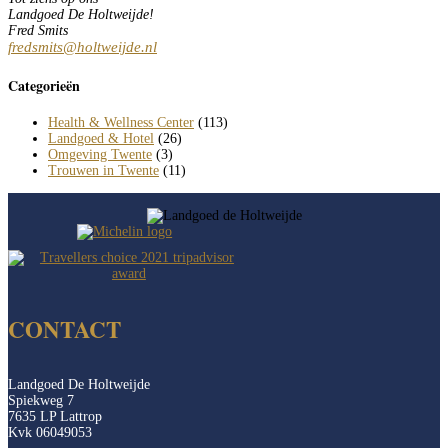
Landgoed De Holtweijde!
Fred Smits
fredsmits@holtweijde.nl
Categorieën
Health & Wellness Center
(113)
Landgoed & Hotel
(26)
Omgeving Twente
(3)
Trouwen in Twente
(11)
CONTACT
Landgoed De Holtweijde
Spiekweg 7
7635 LP Lattrop
Kvk 06049053