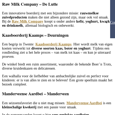
Raw Milk Company – De Lutte
Een innovatieve boerderij met een bijzondere missie:
rauwmelkse
zuivelproducten
maken die niet alleen gezond zijn, maar ook vol smaak.
Bij de
Raw Milk Company
koopt u onder andere
kefir, yoghurt, kwark
Con
en drinkmelk
, allemaal biologisch en onbewerkt.
Kaasboerderij Kaamps – Deurningen
Een begrip in Twente:
Kaasboerderij Kaamps
. Hier wordt melk van eigen
koeien verwerkt tot
diverse soorten kaas, boter en yoghurt
. Tijdens een
rondleiding ziet u het hele proces – van melk tot kaas – en kun je uiteraard
proeven.
De winkel biedt een ruim assortiment, waaronder de bekende Boer’n Trots,
diverse kruidenkazen en delicatessen.
Een walhalla voor de liefhebber van ambachtelijke zuivel en perfect voor
kinderen: er is van alles te zien en te beleven! Een grote speeltuin maakt het
bezoek compleet.
Manderveense Aardbei – Manderveen
Een seizoensfavoriet die u niet mag missen.
Manderveense Aardbei
is een
kleinschalige kwekerij
met een passie voor smaak.
In de zomermaanden koopt u hier
vers geplukte aardbeien,