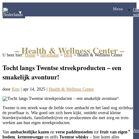
Menu
On
sui
– Health & Wellness Center –
U bent hier:
Home
>
Informatie
>
Blog
>
Health & Wellness Center
Tocht langs Twentse streekproducten – een
smakelijk avontuur!
door
Kim
|
apr 14, 2025
|
Health & Wellness Center
Twente is een streek waar de liefde voor ambacht en het land nog zichtbaar
én proefbaar is. Wie goed om zich heen kijkt, ontdekt overal kleine
boerderijwinkels, familiebedrijven en producenten die met zorg en trots
werken aan hun eigen streekproducten.
Ar
Van
ambachtelijke kazen
en
verse paddenstoelen
tot
fruit van eigen
bodem
,
krentenwegge
en zelfs
Twentse whisky
– hier komt alles