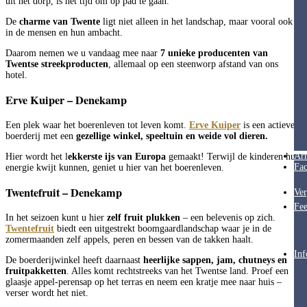
uit het dorp, is het tijd om op pad te gaan.
De
charme van Twente
ligt niet alleen in het landschap, maar vooral ook
in de mensen en hun ambacht.
Daarom nemen we u vandaag mee naar
7 unieke producenten van
Twentse streekproducten
, allemaal op een steenworp afstand van ons
hotel.
Erve Kuiper – Denekamp
Een plek waar het boerenleven tot leven komt.
Erve Kuiper
is een actieve
boerderij met een
gezellige winkel, speeltuin en weide vol dieren.
Ar
Hier wordt het l
ekkerste ijs van Europa
gemaakt! Terwijl de kinderen hun
Fac
energie kwijt kunnen, geniet u hier van het boerenleven.
Twentefruit – Denekamp
Ver
Fee
In het seizoen kunt u hier
zelf fruit plukken
– een belevenis op zich.
Twentefruit
biedt een uitgestrekt boomgaardlandschap waar je in de
zomermaanden zelf appels, peren en bessen van de takken haalt.
Inf
De boerderijwinkel heeft daarnaast
heerlijke sappen, jam, chutneys en
fruitpakketten
. Alles komt rechtstreeks van het Twentse land. Proef een
glaasje appel-perensap op het terras en neem een kratje mee naar huis –
verser wordt het niet.