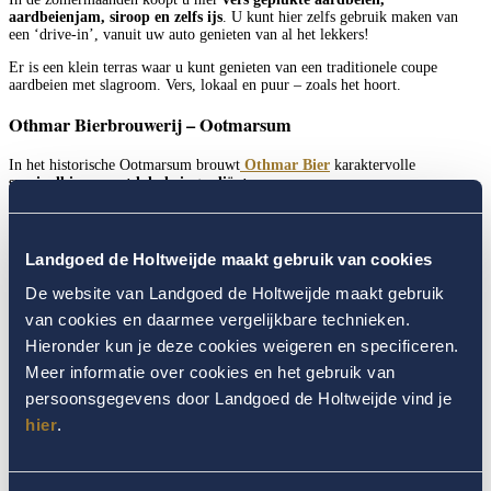
aardbeienjam, siroop en zelfs ijs
. U kunt hier zelfs gebruik maken van
een ‘drive-in’, vanuit uw auto genieten van al het lekkers!
Er is een klein terras waar u kunt genieten van een traditionele coupe
aardbeien met slagroom. Vers, lokaal en puur – zoals het hoort.
Othmar Bierbrouwerij – Ootmarsum
In het historische Ootmarsum brouwt
Othmar Bier
karaktervolle
speciaalbieren met lokale ingrediënten
.
De brouwerij is modern, maar met oog voor traditie. U kunt er een
proeverij doen op het terras, of een kijkje nemen in de brouwhal waar het
brouwproces zichtbaar is.
Landgoed de Holtweijde maakt gebruik van cookies
Van blond en tripel tot donkere varianten: elk bier vertelt zijn eigen verhaal.
De website van Landgoed de Holtweijde maakt gebruik
In de winkel zijn cadeauverpakkingen verkrijgbaar – leuk voor thuis of als
souvenir.
van cookies en daarmee vergelijkbare technieken.
Hieronder kun je deze cookies weigeren en specificeren.
Stokerij Sculte – Ootmarsum
Meer informatie over cookies en het gebruik van
persoonsgegevens door Landgoed de Holtweijde vind je
We eindigen stijlvol bij
Stokerij Sculte
, gevestigd in een oud klooster. Hier
worden
hoogwaardige whisky’s en likeuren
gestookt van druiven,
hier
.
pruimen en ander fruit uit de regio. De stoker vertelt met passie over het
vak, en natuurlijk mag u proeven.
Een bijzondere plek om de dag af te sluiten – en misschien een flesje mee te