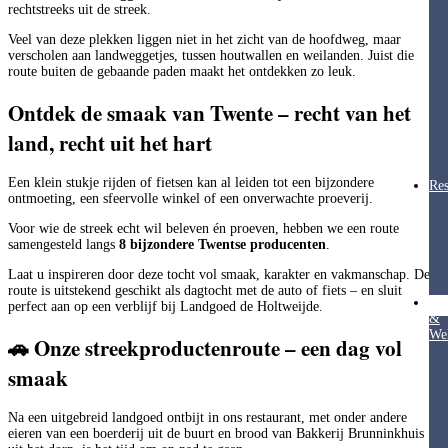
rechtstreeks uit de streek.
Veel van deze plekken liggen niet in het zicht van de hoofdweg, maar
verscholen aan landweggetjes, tussen houtwallen en weilanden. Juist die
route buiten de gebaande paden maakt het ontdekken zo leuk.
Ontdek de smaak van Twente – recht van het
land, recht uit het hart
Een klein stukje rijden of fietsen kan al leiden tot een bijzondere
Res
ontmoeting, een sfeervolle winkel of een onverwachte proeverij.
Voor wie de streek echt wil beleven én proeven, hebben we een route
samengesteld langs
8 bijzondere Twentse producenten
.
Laat u inspireren door deze tocht vol smaak, karakter en vakmanschap. De
route is uitstekend geschikt als dagtocht met de auto of fiets – en sluit
Hea
perfect aan op een verblijf bij Landgoed de Holtweijde.
&
Wel
🚗
Onze streekproductenroute – een dag vol
smaak
Na een uitgebreid landgoed ontbijt in ons restaurant, met onder andere
eieren
van een boerderij uit de buurt
en brood van Bakkerij Brunninkhuis