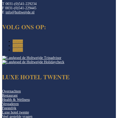
T 0031-(0)541-229234
F 0031-(0)541-229445
E
info@holtweijde.nl
VOLG ONS OP:
Volgen
Volgen
Volgen
LUXE HOTEL TWENTE
Overnachten
Restaurant
Health & Wellness
Vergaderen
Feestelijk
Luxe hotel twente
Veel gestelde vragen