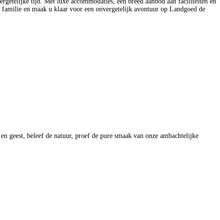
rgetelijke tijd. Met luxe accommodaties, een breed aanbod aan faciliteiten en
 familie en maak u klaar voor een onvergetelijk avontuur op Landgoed de
 en geest, beleef de natuur, proef de pure smaak van onze ambachtelijke