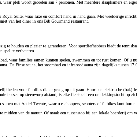
is, waar plek wordt geboden aan 7 personen. Met meerdere slaapkamers en eige
Royal Suite, waar luxe en comfort hand in hand gaan. Met weelderige inrichting
niet van het diner in ons Bib Gourmand restaurant.
ig te houden en plezier te garanderen. Voor sportliefhebbers biedt de tennisba
n spel te verbeteren.
mbad, waar families samen kunnen spelen, zwemmen en tot rust komen. Of u nu 
una. De Finse sauna, het stoombad en infraroodsauna zijn dagelijks tussen 17.0
elijkheden voor families die er graag op uit gaan. Huur een elektrische (bak)f
ie bossen op steenworp afstand, is elke fietstocht een ontdekkingstocht op zic
samen met Actief Twente, waar u e-choppers, scooters of fatbikes kunt huren
 midden van de natuur. Of maak een tussenstop bij een lokale boerderij om ver