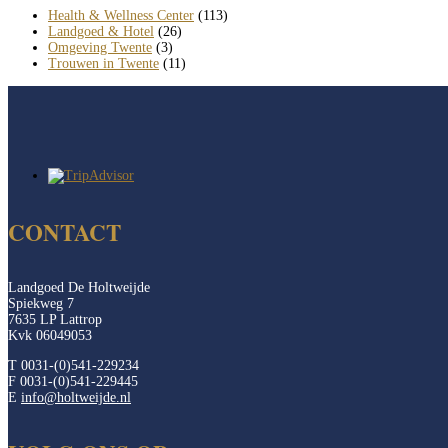
Health & Wellness Center
(113)
Landgoed & Hotel
(26)
Omgeving Twente
(3)
Trouwen in Twente
(11)
CONTACT
Landgoed De Holtweijde
Spiekweg 7
7635 LP Lattrop
Kvk 06049053
T 0031-(0)541-229234
F 0031-(0)541-229445
E
info@holtweijde.nl