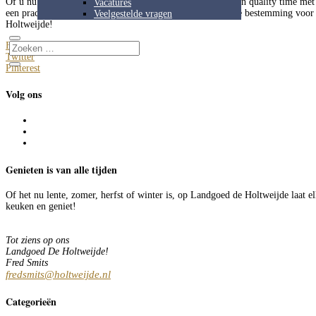
Of u nu op zoek bent naar avontuur, ontspanning of gewoon quality time met d
Vacatures
een prachtige omgeving om te verkennen, is dit de perfecte bestemming voo
Veelgestelde vragen
Holtweijde!
Facebook
Twitter
Pinterest
Volg ons
Genieten is van alle tijden
Of het nu lente, zomer, herfst of winter is, op Landgoed de Holtweijde laat 
keuken en geniet!
Tot ziens op ons
Landgoed De Holtweijde!
Fred Smits
fredsmits@holtweijde.nl
Categorieën