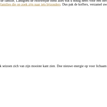
e familie, Landgoed de Holtweijde biedt alles wat u nodig heeft voor een onve
r
families die op zoek zijn naar iets bijzonders
. Dus pak de koffers, verzamel uw
elk seizoen zich van zijn mooiste kant zien. Doe nieuwe energie op voor lichaam