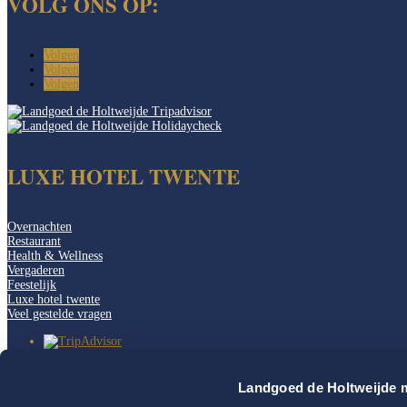
VOLG ONS OP:
Volgen
Volgen
Volgen
LUXE HOTEL TWENTE
Overnachten
Restaurant
Health & Wellness
Vergaderen
Feestelijk
Luxe hotel twente
Veel gestelde vragen
Landgoed de Holtweijde m