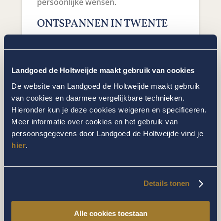
persoonlijke wensen.
ONTSPANNEN IN TWENTE
De ligging van De Holtweijde in het
Twentse coulisselandschap nodigt uit
tot ontdekken. Samen wandelen over
Landgoed de Holtweijde maakt gebruik van cookies
zandpaden, fietsen door bossen en
De website van Landgoed de Holtweijde maakt gebruik
langs weilanden, of een dagje uit naar
van cookies en daarmee vergelijkbare technieken.
een nabijgelegen dierentuin,
Hieronder kun je deze cookies weigeren en specificeren.
kabouterpad of museum. De omgeving
Meer informatie over cookies en het gebruik van
biedt rust en ruimte, maar ook
persoonsgegevens door Landgoed de Holtweijde vind je
avontuur en afwisseling voor kinderen.
hier
.
Bovendien ligt het landgoed op een
veilige en overzichtelijke locatie, ver
Details tonen
weg van drukke wegen. Dat geeft
ouders rust, en kinderen de vrijheid
Alle cookies toestaan
om zich vrij te bewegen. De natuurlijke