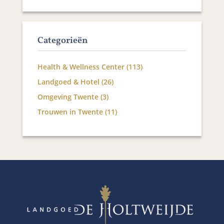
Categorieën
Health & Wellness Center
(113)
Landgoed & Hotel
(26)
Omgeving Twente
(3)
Trouwen in Twente
(11)