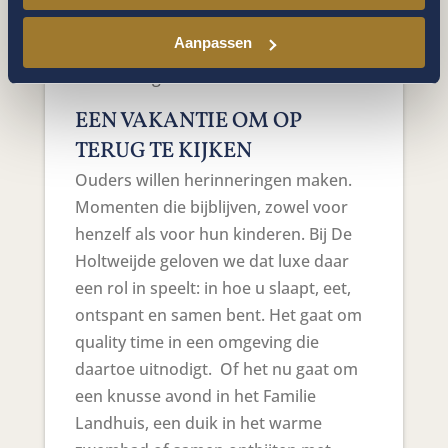
omgeving prikkelt de fantasie en
Aanpassen
nodigt uit tot spel, verwondering en
ontdekking.
EEN VAKANTIE OM OP
TERUG TE KIJKEN
Ouders willen herinneringen maken.
Momenten die bijblijven, zowel voor
henzelf als voor hun kinderen. Bij De
Holtweijde geloven we dat luxe daar
een rol in speelt: in hoe u slaapt, eet,
ontspant en samen bent. Het gaat om
quality time in een omgeving die
daartoe uitnodigt. Of het nu gaat om
een knusse avond in het Familie
Landhuis, een duik in het warme