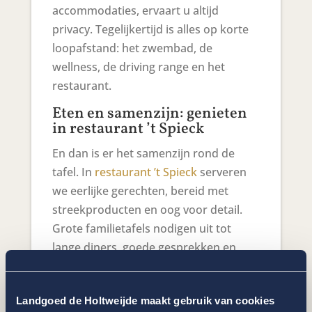
accommodaties, ervaart u altijd
privacy. Tegelijkertijd is alles op korte
loopafstand: het zwembad, de
wellness, de driving range en het
restaurant.
Eten en samenzijn: genieten
in restaurant ’t Spieck
En dan is er het samenzijn rond de
tafel. In
restaurant ’t Spieck
serveren
we eerlijke gerechten, bereid met
streekproducten en oog voor detail.
Grote familietafels nodigen uit tot
lange diners, goede gesprekken en
gedeelde herinneringen. Wilt u een
familiediner op maat, een brunch bij
Landgoed de Holtweijde maakt gebruik van cookies
aankomst of een feestelijk moment in