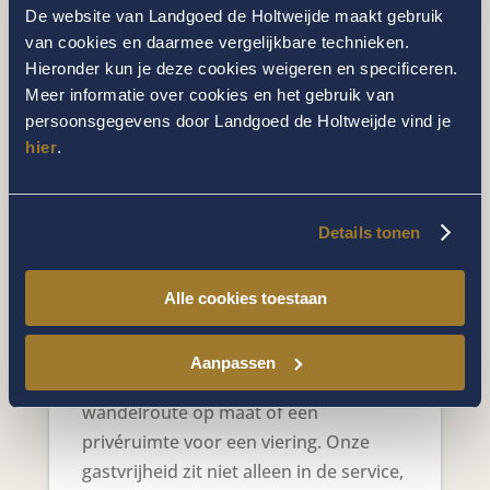
besloten sfeer? Wij denken graag met
De website van Landgoed de Holtweijde maakt gebruik
van cookies en daarmee vergelijkbare technieken.
u mee. Voor de allerkleinsten is er
Hieronder kun je deze cookies weigeren en specificeren.
uiteraard een aangepaste kaart en
Meer informatie over cookies en het gebruik van
voldoende speelruimte in de
persoonsgegevens door Landgoed de Holtweijde vind je
speelkamer op de eerste verdieping.
hier
.
Ontzorgd van begin tot eind:
wij regelen uw
familieweekend
Details tonen
Een familieweekend vraagt
voorbereiding, en die nemen wij u
Alle cookies toestaan
graag uit handen. Al vóór aankomst
stemmen we uw wensen af: extra
Aanpassen
bedden, een fles wijn bij aankomst, een
wandelroute op maat of een
privéruimte voor een viering. Onze
gastvrijheid zit niet alleen in de service,