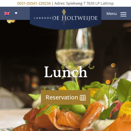
0031-(0)541-229234
| Adres: Spiekweg 7 7635 LP Lattrop
Menu
Lunch
Reservation