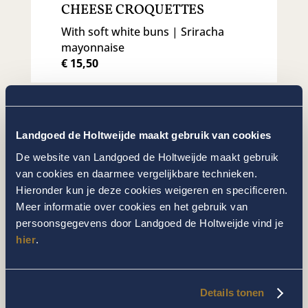
CHEESE CROQUETTES
With soft white buns | Sriracha
mayonnaise
€ 15,50
DESSERTS
Landgoed de Holtweijde maakt gebruik van cookies
APPLE PIE
De website van Landgoed de Holtweijde maakt gebruik
van cookies en daarmee vergelijkbare technieken.
Bourbon vanilla ice cream
Hieronder kun je deze cookies weigeren en specificeren.
€ 5,25
Meer informatie over cookies en het gebruik van
persoonsgegevens door Landgoed de Holtweijde vind je
hier
.
FRUIT PASTRY
almond| Amarena cherry
Details tonen
|mascarpone |pistachio ice cream