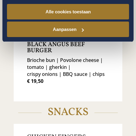
€ 7,00
Alle cookies toestaan
SPECIAL
Aanpassen
BLACK ANGUS BEEF
BURGER
Brioche bun | Povolone cheese |
tomato | gherkin |
crispy onions | BBQ sauce | chips
€ 19,50
SNACKS