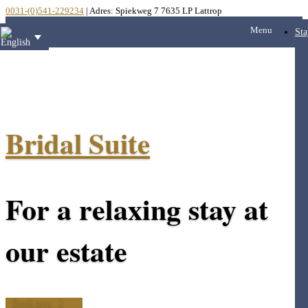
0031-(0)541-229234
| Adres: Spiekweg 7 7635 LP Lattrop
Menu
Sta
Bridal Suite
For a relaxing stay at
our estate
Book now