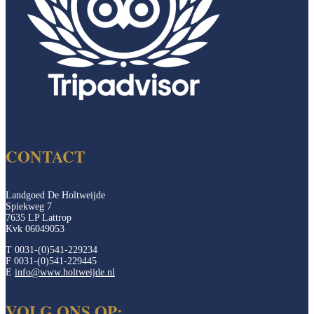
CONTACT
Landgoed De Holtweijde
Spiekweg 7
7635 LP Lattrop
Kvk 06049053
T 0031-(0)541-229234
F 0031-(0)541-229445
E
info@www.holtweijde.nl
VOLG ONS OP: