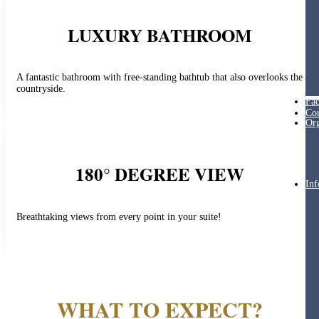
LUXURY BATHROOM
A fantastic bathroom with free-standing bathtub that also overlooks the
countryside.
Fac
Cor
Org
180° DEGREE VIEW
Inf
Breathtaking views from every point in your suite!
WHAT TO EXPECT?