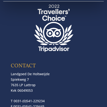
CONTACT
Landgoed De Holtweijde
Spiekweg 7
7635 LP Lattrop
Kvk 06049053
T 0031-(0)541-229234
F 0031-(0)541-229445