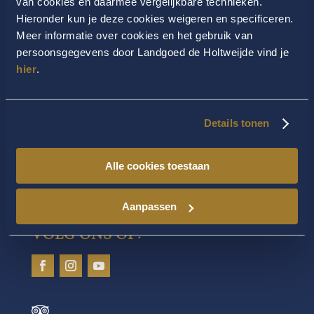
van cookies en daarmee vergelijkbare technieken.
Hieronder kun je deze cookies weigeren en specificeren.
Meer informatie over cookies en het gebruik van
CONTACT
persoonsgegevens door Landgoed de Holtweijde vind je
hier
.
Landgoed De Holtweijde
Spiekweg 7
7635 LP Lattrop
Kvk 06049053
Details tonen
T 0031-(0)541-229234
Alle cookies toestaan
F 0031-(0)541-229445
E
info@holtweijde.nl
Aanpassen
VOLG ONS OP: