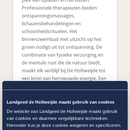
Professionele therapeuten bieden
ontspanningsmassages,
lichaamsbehandelingen en
schoonheidsrituelen. Het
binnenzwembad met uitzicht op het
groen nodigt uit tot ontspanning. De
combinatie van fysieke verzorging en
de mentale rust die de natuur biedt,
maakt elk verblijf bij De Holtweijde tot
een bron van hernieuwde energie. Een
bezoek aan de (privé) sauna mag
daarbij niet ontbreken!
Landgoed de Holtweijde maakt gebruik van cookies
EXCLUSIEVE RUST, HET
De website van Landgoed de Holtweijde maakt gebruik
HELE JAAR DOOR
van cookies en daarmee vergelijkbare technieken.
De Holtweijde is bewust kleinschalig
Hieronder kun je deze cookies weigeren en specificeren.