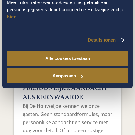
gebleven. Zo garanderen we rust,
Meer informatie over cookies en het gebruik van
ruimte en aandacht. In de zomer
persoonsgegevens door Landgoed de Holtweijde vind je
hier
.
wandelt u onder oude eiken, in de
herfst kleurt het landschap goudgeel,
en ’s winters biedt het landgoed een
Details tonen
intieme sfeer met knapperend
haardvuur en winterse diners.
Doordeweeks geniet u bovendien van
Alle cookies toestaan
extra rust: minder gasten, meer stilte,
maximale ontspanning.
Aanpassen
PERSOONLIJKE AANDACHT
ALS KERNWAARDE
Bij De Holtweijde kennen we onze
gasten. Geen standaardformules, maar
persoonlijke aandacht en service met
oog voor detail. Of u nu een rustige