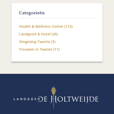
Categorieën
Health & Wellness Center
(113)
Landgoed & Hotel
(26)
Omgeving Twente
(3)
Trouwen in Twente
(11)