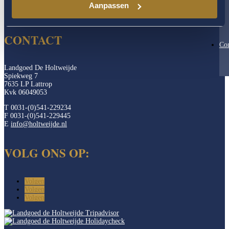
Aanpassen
CONTACT
Con
Landgoed De Holtweijde
Spiekweg 7
7635 LP Lattrop
Kvk 06049053
T 0031-(0)541-229234
F 0031-(0)541-229445
E
info@holtweijde.nl
VOLG ONS OP:
Volgen
Volgen
Volgen