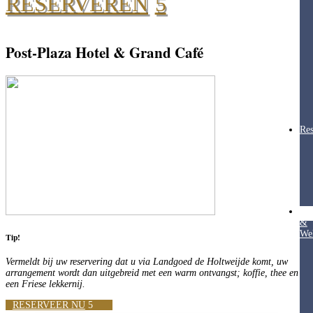
RESERVEREN
Post-Plaza Hotel & Grand Café
Res
Hea
&
Wel
Tip!
Vermeldt bij uw reservering dat u via Landgoed de Holtweijde komt, uw
arrangement wordt dan uitgebreid met een warm ontvangst; koffie, thee en
een Friese lekkernij.
RESERVEER NU