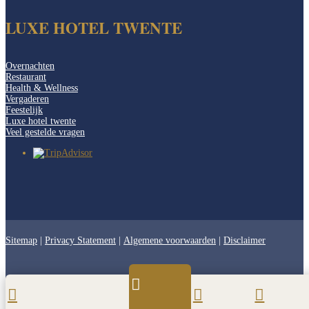
LUXE HOTEL TWENTE
Overnachten
Restaurant
Health & Wellness
Vergaderen
Feestelijk
Luxe hotel twente
Veel gestelde vragen
Sitemap
|
Privacy Statement
|
Algemene voorwaarden
|
Disclaimer



