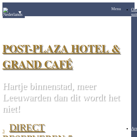
Menu
On
sui
POST-PLAZA HOTEL &
GRAND CAFÉ
Hartje binnenstad, meer
Leeuwarden dan dit wordt het
niet!
DIRECT
Ar
3