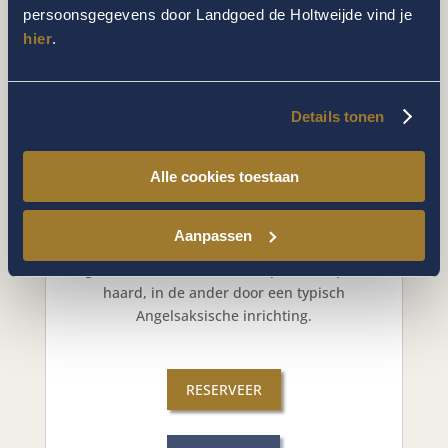
persoonsgegevens door Landgoed de Holtweijde vind je
hier
.
Details tonen
Alle cookies toestaan
ROYAL SUITE
Er zijn 24 royal suites en allemaal zijn ze uniek.
Aanpassen
In de een wordt het gevoel van stijlvol landleven
geaccentueerd door een imposante open
haard, in de ander door een typisch
Angelsaksische inrichting.
RESERVEER