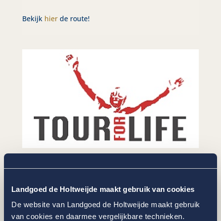
Bekijk
hier
de route!
Daniel den Hoed fonds gaat de strijd tegen kanker
aan door de financiering van succesvol
Landgoed de Holtweijde maakt gebruik van cookies
kankeronderzoek, uitgevoerd door Erasmus MC
Kanker Instituut. Het onderzoek is gericht op
De website van Landgoed de Holtweijde maakt gebruik
personalized medicine, een hoopgevende methodiek
van cookies en daarmee vergelijkbare technieken.