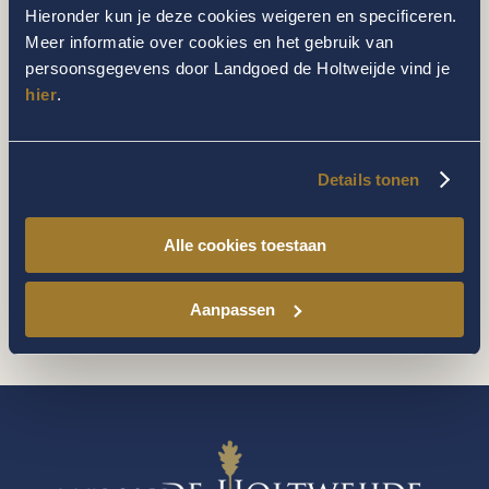
waarbij de nadruk ligt op een persoonsgerichte,
Hieronder kun je deze cookies weigeren en specificeren.
effectieve behandeling.
Meer informatie over cookies en het gebruik van
persoonsgegevens door Landgoed de Holtweijde vind je
hier
.
START: BARDONECCHIA (ITALIE)
FINISH: SITTARD
Details tonen
1300 KM
19.000 HOOGTEMETERS
Alle cookies toestaan
DOEL: € 2500,00
Aanpassen