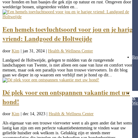
voor honden en hun baasjes die gek zijn op natuur en rust. Omgeven door
weelderige bossen, uitgestrekte velden en...
Een hemels toevluchtsoord voor jou en je harige
vriend: Landgoed de Holtweijde
door
Kim
|
jan 31, 2024
|
Health & Wellness Center
Res
Landgoed de Holtweijde, gelegen te midden van de rustgevende
landschappen van Twente, is niet alleen een oase van luxe en comfort voor
mensen, maar ook een paradijs voor hun trouwe viervoeters. In dit blog
gaan we dieper in op waarom een verblijf met je hond op dit...
Dé plek voor een ontspannen vakantie met uw
Hea
&
hond!
Wel
door
Kim
|
dec 14, 2023
|
Health & Wellness Center
Als eigenaar van een trouwe viervoeter weet u als geen ander dat het soms
lastig kan zijn om een perfecte vakantiebestemming te vinden waar uw
geliefde huisdier ook welkom is. Gelukkig zijn er steeds meer
accommodaties die inspelen op de behoeften van hondenbezitters,...