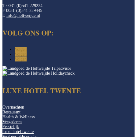
T 0031-(0)541-229234
F 0031-(0)541-229445
E
info@holtweijde.nl
VOLG ONS OP:
Volgen
Volgen
Volgen
LUXE HOTEL TWENTE
Overnachten
Restaurant
Health & Wellness
Vergaderen
Feestelijk
Luxe hotel twente
Veel gestelde vragen