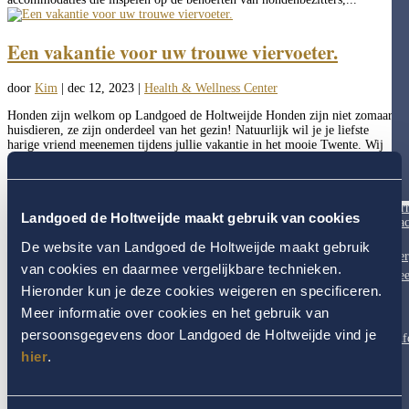
Een vakantie voor uw trouwe viervoeter.
door
Kim
|
dec 12, 2023
|
Health & Wellness Center
Honden zijn welkom op Landgoed de Holtweijde Honden zijn niet zomaar
huisdieren, ze zijn onderdeel van het gezin! Natuurlijk wil je je liefste
harige vriend meenemen tijdens jullie vakantie in het mooie Twente. Wij
ontvangen ze met open poten! Ons hotel biedt niet...
Volg ons
Ar
Landgoed de Holtweijde maakt gebruik van cookies
Fac
De website van Landgoed de Holtweijde maakt gebruik
Ver
van cookies en daarmee vergelijkbare technieken.
Fee
Genieten is van alle tijden
Hieronder kun je deze cookies weigeren en specificeren.
Meer informatie over cookies en het gebruik van
Of het nu lente, zomer, herfst of winter is, op Landgoed de Holtweijde laat
persoonsgegevens door Landgoed de Holtweijde vind je
Inf
elk seizoen zich van zijn mooiste kant zien. Doe nieuwe energie op voor
lichaam en geest, beleef de natuur, proef de pure smaak van onze
hier
.
ambachtelijke keuken en geniet!