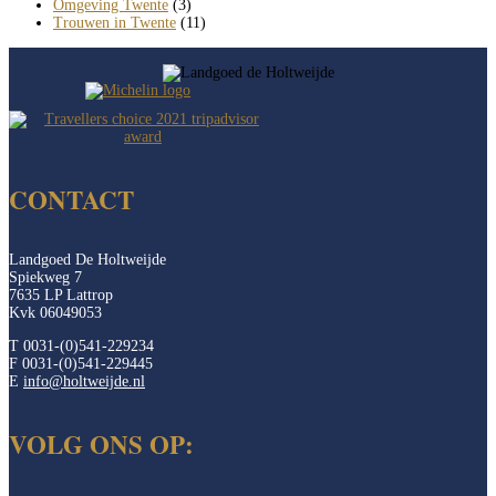
Omgeving Twente
(3)
Trouwen in Twente
(11)
CONTACT
Landgoed De Holtweijde
Spiekweg 7
7635 LP Lattrop
Kvk 06049053
T 0031-(0)541-229234
F 0031-(0)541-229445
E
info@holtweijde.nl
VOLG ONS OP: