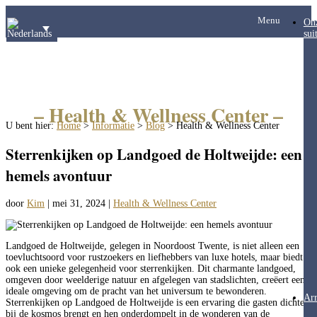
Menu
On
sui
– Health & Wellness Center –
U bent hier:
Home
>
Informatie
>
Blog
>
Health & Wellness Center
Sterrenkijken op Landgoed de Holtweijde: een
hemels avontuur
door
Kim
|
mei 31, 2024
|
Health & Wellness Center
Landgoed de Holtweijde, gelegen in Noordoost Twente, is niet alleen een
toevluchtsoord voor rustzoekers en liefhebbers van luxe hotels, maar biedt
ook een unieke gelegenheid voor sterrenkijken. Dit charmante landgoed,
omgeven door weelderige natuur en afgelegen van stadslichten, creëert een
ideale omgeving om de pracht van het universum te bewonderen.
Ar
Sterrenkijken op Landgoed de Holtweijde is een ervaring die gasten dichter
bij de kosmos brengt en hen onderdompelt in de wonderen van de