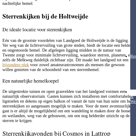
nachtelijke hemel.
Sterrenkijken bij de Holtweijde
De ideale locatie voor sterrenkijken
Eén van de grootste voordelen van Landgoed de Holtweijde is de ligging.
Ver weg van de lichtvervuiling van grote steden, biedt de locatie een heldere
en ongestoorde hemel. De afgelegen ligging midden in de natuur van
Twente zorgt voor minimale lichtvervuiling, waardoor sterren, planeten, en
Res
zelfs de Melkweg duidelijk zichtbaar zijn. Dit maakt het landgoed tot een
bijzondere plek
voor zowel amateurastronomen als mensen die gewoon
willen genieten van de schoonheid van een sterrenhemel.
Een natuurlijke hemelkoepel
De uitgestrekte tuinen en open grasvelden van het landgoed vormen een
Hea
natuurlijk observatorium. Gasten kunnen zich installeren met comfortabele
&
ligstoelen en dekens op eigen balkon of vanuit de tuin van hun suite om het
Wel
sterrenkijken zo aangenaam mogelijk te maken. Voor de meer avontuurlijke
gast is er altijd de mogelijkheid om een wandeling te maken door de bossen
en weilanden, weg van de gebouwen, om een nog helderder uitzicht op de
sterren te krijgen.
Sterrenkijkavonden bij Cosmos in Lattrop