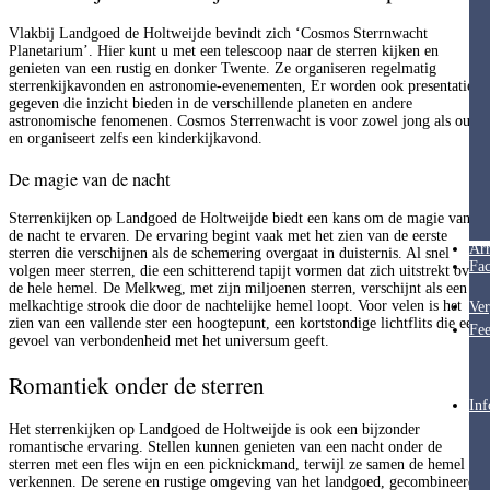
Vlakbij Landgoed de Holtweijde bevindt zich ‘Cosmos Sterrnwacht
Planetarium’. Hier kunt u met een telescoop naar de sterren kijken en
genieten van een rustig en donker Twente. Ze organiseren regelmatig
sterrenkijkavonden en astronomie-evenementen, Er worden ook presentaties
gegeven die inzicht bieden in de verschillende planeten en andere
astronomische fenomenen. Cosmos Sterrenwacht is voor zowel jong als oud
en organiseert zelfs een kinderkijkavond.
De magie van de nacht
Sterrenkijken op Landgoed de Holtweijde biedt een kans om de magie van
de nacht te ervaren. De ervaring begint vaak met het zien van de eerste
Ar
sterren die verschijnen als de schemering overgaat in duisternis. Al snel
Fac
volgen meer sterren, die een schitterend tapijt vormen dat zich uitstrekt over
de hele hemel. De Melkweg, met zijn miljoenen sterren, verschijnt als een
melkachtige strook die door de nachtelijke hemel loopt. Voor velen is het
Ver
zien van een vallende ster een hoogtepunt, een kortstondige lichtflits die een
Fee
gevoel van verbondenheid met het universum geeft.
Romantiek onder de sterren
Inf
Het sterrenkijken op Landgoed de Holtweijde is ook een bijzonder
romantische ervaring. Stellen kunnen genieten van een nacht onder de
sterren met een fles wijn en een picknickmand, terwijl ze samen de hemel
verkennen. De serene en rustige omgeving van het landgoed, gecombineerd