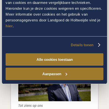
van cookies en daarmee vergelijkbare technieken.
Genieten is van alle tijden
Hieronder kun je deze cookies weigeren en specificeren.
Meer informatie over cookies en het gebruik van
Of het nu lente, zomer, herfst of winter is,
persoonsgegevens door Landgoed de Holtweijde vind je
op Landgoed de Holtweijde laat elk seizoen
hier
.
zich van zijn mooiste kant zien. Doe nieuwe
energie op voor lichaam en geest, beleef de
natuur, proef de pure smaak van onze
ambachtelijke keuken en geniet!
Details tonen
Alle cookies toestaan
Aanpassen
Tot ziens op ons