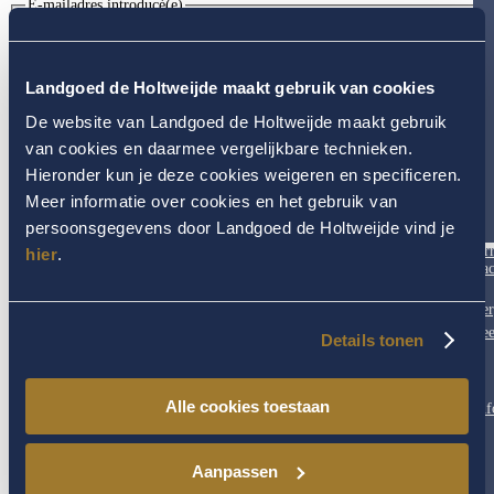
E-mailadres introducé(e)
E-mailadres invoeren
E-mailadres
bevestigen
Ik fiets graag in de...
Landgoed de Holtweijde maakt gebruik van cookies
De website van Landgoed de Holtweijde maakt gebruik
Opmerkingen
(Vereist)
Heeft u dieetwensen of allergieën, laat het dan hier weten.
van cookies en daarmee vergelijkbare technieken.
Hieronder kun je deze cookies weigeren en specificeren.
Meer informatie over cookies en het gebruik van
persoonsgegevens door Landgoed de Holtweijde vind je
Ar
hier
.
Fac
Ver
Fee
Details tonen
Versturen
Alle cookies toestaan
Inf
Aanpassen