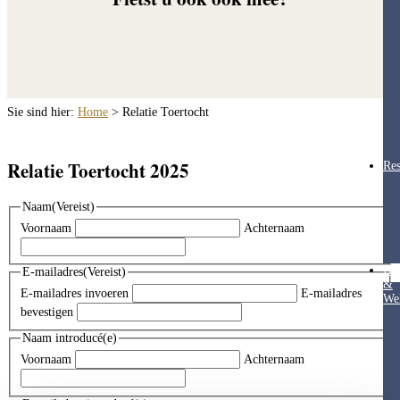
Sie sind hier:
Home
>
Relatie Toertocht
Relatie Toertocht 2025
Res
Naam
(Vereist)
Voornaam
Achternaam
Hea
E-mailadres
(Vereist)
&
E-mailadres invoeren
E-mailadres
Wel
bevestigen
Naam introducé(e)
Voornaam
Achternaam