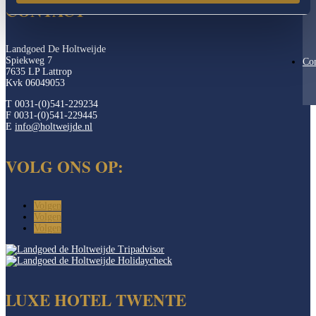
CONTACT
Landgoed De Holtweijde
Spiekweg 7
Con
7635 LP Lattrop
Kvk 06049053
T 0031-(0)541-229234
F 0031-(0)541-229445
E
info@holtweijde.nl
VOLG ONS OP:
Volgen
Volgen
Volgen
LUXE HOTEL TWENTE