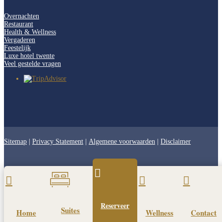
Overnachten
Restaurant
Health & Wellness
Vergaderen
Feestelijk
Luxe hotel twente
Veel gestelde vragen
Sitemap
|
Privacy Statement
|
Algemene voorwaarden
|
Disclaimer




Reserveer
Suites
Home
Wellness
Contact
Pin It on Pinterest