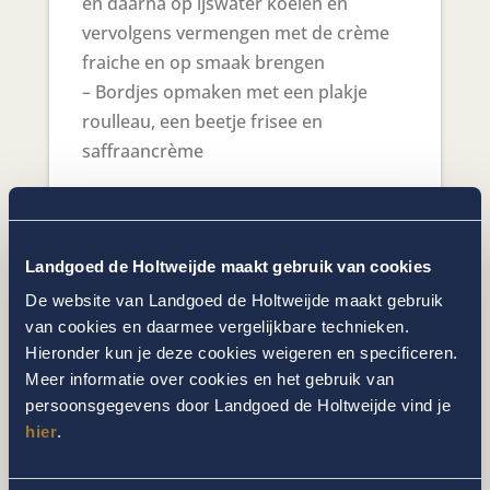
en daarna op ijswater koelen en
vervolgens vermengen met de crème
fraiche en op smaak brengen
– Bordjes opmaken met een plakje
roulleau, een beetje frisee en
saffraancrème
Facebook
Landgoed de Holtweijde maakt gebruik van cookies
Twitter
De website van Landgoed de Holtweijde maakt gebruik
Pinterest
van cookies en daarmee vergelijkbare technieken.
Hieronder kun je deze cookies weigeren en specificeren.
Meer informatie over cookies en het gebruik van
persoonsgegevens door Landgoed de Holtweijde vind je
hier
.
Volg ons