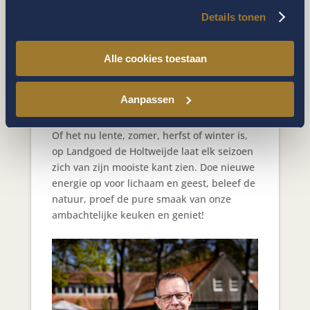
Details tonen
Alle cookies toestaan
Genieten is van alle tijden
Aanpassen
Of het nu lente, zomer, herfst of winter is,
op Landgoed de Holtweijde laat elk seizoen
zich van zijn mooiste kant zien. Doe nieuwe
energie op voor lichaam en geest, beleef de
natuur, proef de pure smaak van onze
ambachtelijke keuken en geniet!