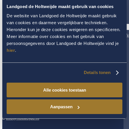
Landgoed de Holtweijde maakt gebruik van cookies
Schrijf u dan hieronder in voor onze nieuwsbrief! Wij informeren u
over speciale aanbiedingen, tips en het laatste nieuws!!
De website van Landgoed de Holtweijde maakt gebruik
[vfb id=1]
van cookies en daarmee vergelijkbare technieken.
Hea
Hieronder kun je deze cookies weigeren en specificeren.
&
Wel
Meer informatie over cookies en het gebruik van
persoonsgegevens door Landgoed de Holtweijde vind je
hier
.
CONTACT
Details tonen
Landgoed De Holtweijde
Spiekweg 7
7635 LP Lattrop
Alle cookies toestaan
Kvk 06049053
Aanpassen
T 0031-(0)541-229234
F 0031-(0)541-229445
E
info@holtweijde.nl