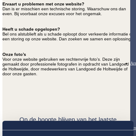
Ervaart u problemen met onze website?
Dan is er misschien een technische storing. Waarschuw ons dan
even. Bij voorbaat onze excuses voor het ongemak.
Heeft u schade opgelopen?
Bel ons alstublieft als u schade oploopt door verkeerde informatie of
een storing op onze website. Dan zoeken we samen een oplossing.
Onze foto’s
Voor onze website gebruiken we rechtenvrije foto’s. Deze zijn
Ar
gemaakt door professionele fotografen in opdracht van Landgoed
de Holtweijde, door medewerkers van Landgoed de Holtweijde of
door onze gasten.
Op de hoogte blijven van het laatste
nieuws?
Res