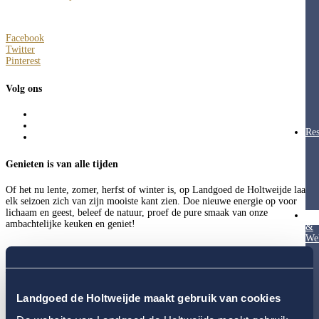
Facebook
Twitter
Pinterest
Volg ons
Res
Genieten is van alle tijden
Of het nu lente, zomer, herfst of winter is, op Landgoed de Holtweijde laat
elk seizoen zich van zijn mooiste kant zien. Doe nieuwe energie op voor
lichaam en geest, beleef de natuur, proef de pure smaak van onze
Hea
ambachtelijke keuken en geniet!
&
Wel
Tot ziens op ons
Landgoed De Holtweijde!
Fred Smits
fredsmits@holtweijde.nl
Landgoed de Holtweijde maakt gebruik van cookies