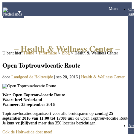
Menu
On
sui
– Health & Wellness Center –
U bent hier:
Home
>
Informatie
>
Blog
>
Health & Wellness Center
Open Toptrouwlocatie Route
door
Landgoed de Holtweijde
|
sep 20, 2016
|
Health & Wellness Center
Wat: Open Toptrouwlocatie Route
Waar: heel Nederland
Wanneer: 25 september 2016
Toptrouwlocaties organiseert voor alle bruidsparen op
zondag 25
september 2016 van 11:00 tot 17:00 uur
de Open Toptrouwlocatie Route.
Je kunt
vrijblijvend
meer dan 350 locaties bezichtigen!
Ar
Ook de Holtweijde doet mee!