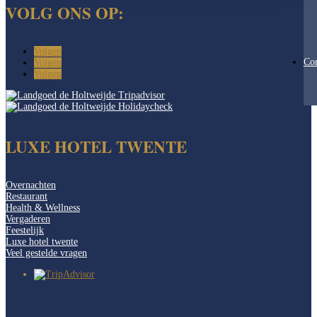
VOLG ONS OP:
Volgen
Con
Volgen
Volgen
LUXE HOTEL TWENTE
Overnachten
Restaurant
Health & Wellness
Vergaderen
Feestelijk
Luxe hotel twente
Veel gestelde vragen