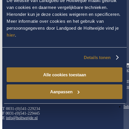
Categorieën
De website van Landgoed de Holtweijde maakt gebruik
van cookies en daarmee vergelijkbare technieken.
Health & Wellness Center
(113)
Hieronder kun je deze cookies weigeren en specificeren.
Landgoed & Hotel
(26)
Omgeving Twente
(3)
Meer informatie over cookies en het gebruik van
Trouwen in Twente
(11)
persoonsgegevens door Landgoed de Holtweijde vind je
hier
.
Details tonen
Ar
CONTACT
Fac
Alle cookies toestaan
Ver
Landgoed De Holtweijde
Fee
Spiekweg 7
Aanpassen
7635 LP Lattrop
Kvk 06049053
Inf
T 0031-(0)541-229234
F 0031-(0)541-229445
E
info@holtweijde.nl