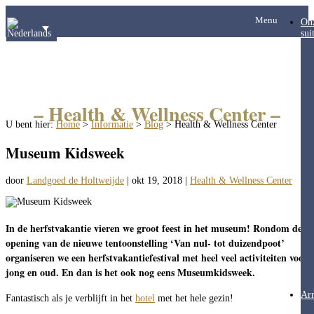
Menu
On
sui
– Health & Wellness Center –
U bent hier:
Home
>
Informatie
>
Blog
>
Health & Wellness Center
Museum Kidsweek
door
Landgoed de Holtweijde
|
okt 19, 2018
|
Health & Wellness Center
In de herfstvakantie vieren we groot feest in het museum! Rondom de
opening van de nieuwe tentoonstelling ‘Van nul- tot duizendpoot’
organiseren we een herfstvakantiefestival met heel veel activiteiten voor
jong en oud. En dan is het ook nog eens Museumkidsweek.
Ar
Fantastisch als je verblijft in het
hotel
met het hele gezin!