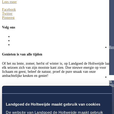
Lees meer
Facebook
Twitter
Pinterest
Volg ons
Res
Genieten is van alle tijden
Of het nu lente, zomer, herfst of winter is, op Landgoed de Holtweijde laat
elk seizoen zich van zijn mooiste kant zien. Doe nieuwe energie op voor
lichaam en geest, beleef de natuur, proef de pure smaak van onze
ambachtelijke keuken en geniet!
Hea
&
Wel
Tot ziens op ons
Landgoed De Holtweijde!
Fred Smits
fredsmits@holtweijde.nl
Landgoed de Holtweijde maakt gebruik van cookies
Categorieën
De website van Landgoed de Holtweijde maakt gebruik