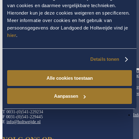
van cookies en daarmee vergelijkbare technieken.
Health & Wellness Center
(113)
Landgoed & Hotel
(26)
Hieronder kun je deze cookies weigeren en specificeren.
Omgeving Twente
(3)
Meer informatie over cookies en het gebruik van
Trouwen in Twente
(11)
persoonsgegevens door Landgoed de Holtweijde vind je
hier
.
Details tonen
CONTACT
Ar
Fac
Alle cookies toestaan
Ver
Landgoed De Holtweijde
Spiekweg 7
Fee
Aanpassen
7635 LP Lattrop
Kvk 06049053
T 0031-(0)541-229234
Inf
F 0031-(0)541-229445
E
info@holtweijde.nl