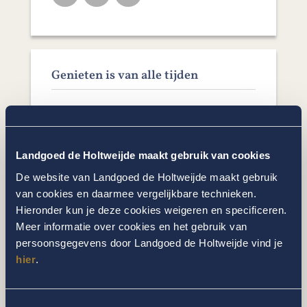
Genieten is van alle tijden
Of het nu lente, zomer, herfst of winter is,
op Landgoed de Holtweijde laat elk seizoen
zich van zijn mooiste kant zien. Doe nieuwe
Landgoed de Holtweijde maakt gebruik van cookies
energie op voor lichaam en geest, beleef de
natuur, proef de pure smaak van onze
De website van Landgoed de Holtweijde maakt gebruik
ambachtelijke keuken en geniet!
van cookies en daarmee vergelijkbare technieken.
Hieronder kun je deze cookies weigeren en specificeren.
Meer informatie over cookies en het gebruik van
persoonsgegevens door Landgoed de Holtweijde vind je
hier
.