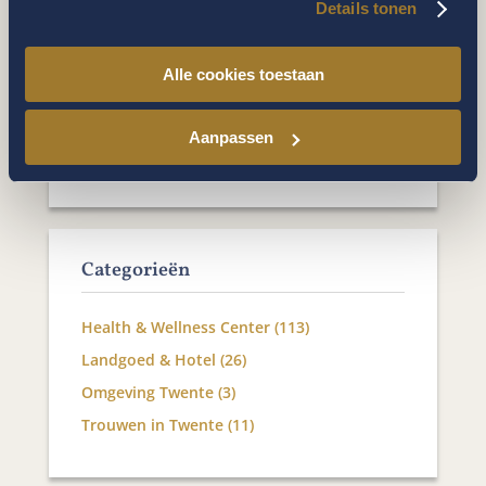
Details tonen
Alle cookies toestaan
Tot ziens op ons
Landgoed De Holtweijde!
Fred Smits
Aanpassen
fredsmits@holtweijde.nl
Categorieën
Health & Wellness Center
(113)
Landgoed & Hotel
(26)
Omgeving Twente
(3)
Trouwen in Twente
(11)