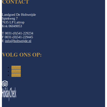
CONTACT
Landgoed De Holtweijde
Spiekweg 7
7635 LP Lattrop
Kvk 06049053
T 0031-(0)541-229234
F 0031-(0)541-229445
E
info@holtweijde.nl
VOLG ONS OP:
Volgen
Volgen
Volgen