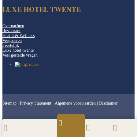
LUXE HOTEL TWENTE
Overnachten
Restaurant
Health & Wellness
Vergaderen
Feestelijk
Luxe hotel twente
Veel gestelde vragen
Sitemap
|
Privacy Statement
|
Algemene voorwaarden
|
Disclaimer



