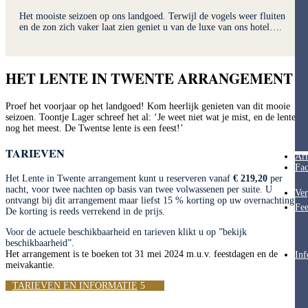
Het mooiste seizoen op ons landgoed. Terwijl de vogels weer fluiten
en de zon zich vaker laat zien geniet u van de luxe van ons hotel….
HET LENTE IN TWENTE ARRANGEMENT
Proef het voorjaar op het landgoed! Kom heerlijk genieten van dit mooie
seizoen. Toontje Lager schreef het al: ‘Je weet niet wat je mist, en de lente
nog het meest. De Twentse lente is een feest!’
TARIEVEN
Ar
Fac
Het Lente in Twente arrangement kunt u reserveren vanaf
€ 219,20
per
nacht, voor twee nachten op basis van twee volwassenen per suite. U
Ver
ontvangt bij dit arrangement maar liefst 15 % korting op uw overnachting!
Fee
De korting is reeds verrekend in de prijs.
Voor de actuele beschikbaarheid en tarieven klikt u op ”bekijk
beschikbaarheid”.
Het arrangement is te boeken tot 31 mei 2024 m.u.v. feestdagen en de
Inf
meivakantie.
TARIEVEN EN INFORMATIE