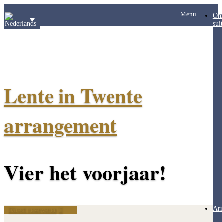
Menu
On
sui
Lente in Twente
arrangement
Vier het voorjaar!
Ar
Direct reserveren