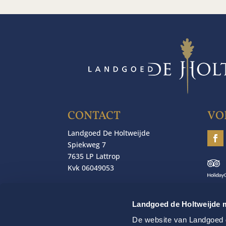
CONTACT
VO
Landgoed De Holtweijde
Spiekweg 7
7635 LP Lattrop
Kvk 06049053
T 0031-(0)541-229234
F 0031-(0)541-229445
Landgoed de Holtweijde m
E
info@holtweijde.nl
De website van Landgoed d