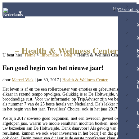
Menu
Onze suites
S
S
S
– Health & Wellness Center –
R
U bent hier:
Home
>
Informatie
>
Blog
>
Health & Wellness Center
S
Een goed begin van het nieuwe jaar!
S
door
Marcel Vlek
|
jan 30, 2017
|
Health & Wellness Center
S
D
Het leven is af en toe een rollercoaster van emoties en gebeurtenissen die
elkaar in razend tempo opvolgen. Gelukkig is er De Holtweijde, voor uw
broodnodige rust. Voor uw informatie: op TripAdvisor zijn we beoordeeld
S
als nummer 7 van de 25 beste hotels van Nederland. Da’s lekker nieuws zo
in het begin van het jaar. Travellers’ Choice, ook in het jaar 2017!
L
We zijn 2017 sowieso goed begonnen, met een tevreden gevoel over het
afgelopen jaar, waarin we mooie resultaten mochten boeken, mede dankzij
S
uw bezoeken aan De Holtweijde. Dank daarvoor! Als gevolg van die goede
resultaten, kunnen we ook weer investeren in het bedrijf en dat gaan we dan
ook doen. Begin maart van dit jaar is de eerste proefkamer klaar van in