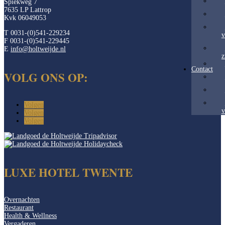
Spiekweg 7
7635 LP Lattrop
Kvk 06049053
T 0031-(0)541-229234
v
F 0031-(0)541-229445
E
info@holtweijde.nl
z
Contact
VOLG ONS OP:
Volgen
v
Volgen
Volgen
LUXE HOTEL TWENTE
Overnachten
Restaurant
Health & Wellness
Vergaderen