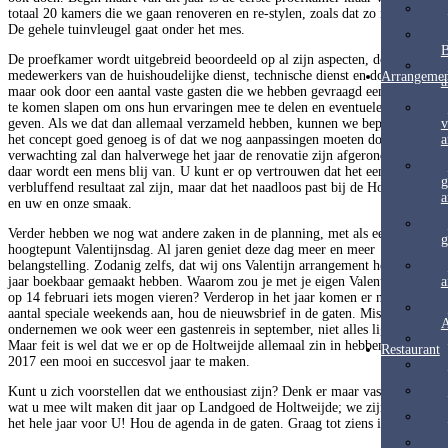
totaal 20 kamers die we gaan renoveren en re-stylen, zoals dat zo mooi heet.
De gehele tuinvleugel gaat onder het mes.
B
De proefkamer wordt uitgebreid beoordeeld op al zijn aspecten, door onze
medewerkers van de huishoudelijke dienst, technische dienst en door ons,
Arrangemen
a
maar ook door een aantal vaste gasten die we hebben gevraagd een nachtje
te komen slapen om ons hun ervaringen mee te delen en eventuele tips te
v
geven. Als we dat dan allemaal verzameld hebben, kunnen we bepalen of
a
het concept goed genoeg is of dat we nog aanpassingen moeten doen. Naar
verwachting zal dan halverwege het jaar de renovatie zijn afgerond. Kijk,
daar wordt een mens blij van. U kunt er op vertrouwen dat het een
g
verbluffend resultaat zal zijn, maar dat het naadloos past bij de Holtweijde
a
en uw en onze smaak.
Verder hebben we nog wat andere zaken in de planning, met als eerste
g
hoogtepunt Valentijnsdag. Al jaren geniet deze dag meer en meer
belangstelling. Zodanig zelfs, dat wij ons Valentijn arrangement het hele
a
jaar boekbaar gemaakt hebben. Waarom zou je met je eigen Valentijn alleen
op 14 februari iets mogen vieren? Verderop in het jaar komen er nog een
aantal speciale weekends aan, hou de nieuwsbrief in de gaten. Misschien
A
ondernemen we ook weer een gastenreis in september, niet alles ligt al vast.
Maar feit is wel dat we er op de Holtweijde allemaal zin in hebben om van
Restaurant
2017 een mooi en succesvol jaar te maken.
Kunt u zich voorstellen dat we enthousiast zijn? Denk er maar vast over na
wat u mee wilt maken dit jaar op Landgoed de Holtweijde; we zijn er weer
het hele jaar voor U! Hou de agenda in de gaten. Graag tot ziens in
Lattrop
.