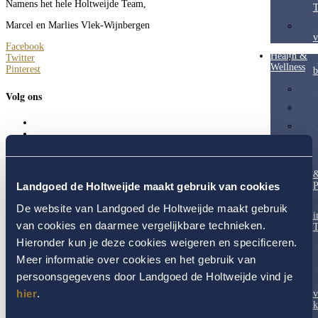
Namens het hele Holtweijde Team,
T
Marcel en Marlies Vlek-Wijnbergen
v
Facebook
Health &
Twitter
Wellness
Pinterest
b
Volg ons
Genieten is van alle tijden
Landgoed de Holtweijde maakt gebruik van cookies
P
Of het nu lente, zomer, herfst of winter is, op Landgoed de Holtweijde laat
De website van Landgoed de Holtweijde maakt gebruik
elk seizoen zich van zijn mooiste kant zien. Doe nieuwe energie op voor
i
lichaam en geest, beleef de natuur, proef de pure smaak van onze
van cookies en daarmee vergelijkbare technieken.
T
ambachtelijke keuken en geniet!
Hieronder kun je deze cookies weigeren en specificeren.
Meer informatie over cookies en het gebruik van
Tot ziens op ons
persoonsgegevens door Landgoed de Holtweijde vind je
Landgoed De Holtweijde!
Fred Smits
hier
.
v
fredsmits@holtweijde.nl
k