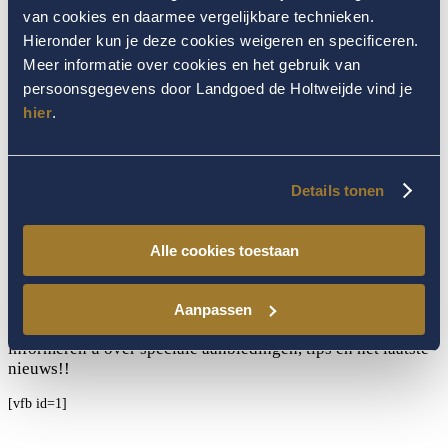
geserveerd)
van cookies en daarmee vergelijkbare technieken.
”Fruit a-la-carte service”
Hieronder kun je deze cookies weigeren en specificeren.
Voor extra warmte en romantiek liggen er op uw suite zachte slofjes, een
dikke badjas en rozenblaadjes voor u klaar!
Meer informatie over cookies en het gebruik van
persoonsgegevens door Landgoed de Holtweijde vind je
Bekijk onze arrangementen
hier
.
Details tonen
Op de hoogte blijven van het
laatste nieuws?
Alle cookies toestaan
Aanpassen
Schrijf u dan hieronder in voor onze nieuwsbrief! Wij
informeren u over speciale aanbiedingen, tips en het laatste
nieuws!!
[vfb id=1]