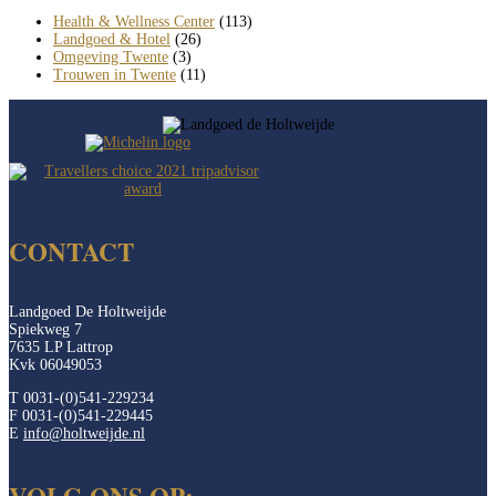
Health & Wellness Center
(113)
Landgoed & Hotel
(26)
Omgeving Twente
(3)
Trouwen in Twente
(11)
CONTACT
Landgoed De Holtweijde
Spiekweg 7
7635 LP Lattrop
Kvk 06049053
T 0031-(0)541-229234
F 0031-(0)541-229445
E
info@holtweijde.nl
VOLG ONS OP: