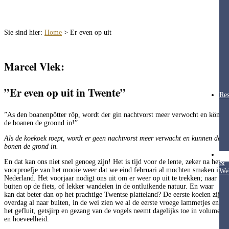
Sie sind hier:
Home
>
Er even op uit
Marcel Vlek:
”Er even op uit in Twente”
Res
”As den boanenpötter röp, wordt der gin nachtvorst meer verwocht en könt
de boanen de groond in!”
Als de koekoek roept, wordt er geen nachtvorst meer verwacht en kunnen de
bonen de grond in.
Hea
En dat kan ons niet snel genoeg zijn! Het is tijd voor de lente, zeker na het
&
voorproefje van het mooie weer dat we eind februari al mochten smaken in
Wel
Nederland. Het voorjaar nodigt ons uit om er weer op uit te trekken; naar
buiten op de fiets, of lekker wandelen in de ontluikende natuur. En waar
kan dat beter dan op het prachtige Twentse platteland? De eerste koeien zijn
overdag al naar buiten, in de wei zien we al de eerste vroege lammetjes en
het gefluit, getsjirp en gezang van de vogels neemt dagelijks toe in volume
en hoeveelheid.