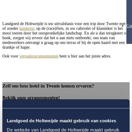
Landgoed de Holtweijde is uw uitvalsbasis voor een trip door Twente met
Con
of zonder
kinderen
; op de (race)fiets, in uw cabriolet of klassieker is het
mooi toeren door het oorspronkelijke landschap. En als u dan terugkeert op
honk, zorgen wij ervoor dat het u aan niets ontbreekt; ons team van
medewerkers ontvangt u graag op ons terras of bij de open haard met een
drankje of hapje.
Ook voor
vergaderarrangementen
bent u hier aan het juiste adres.
Zelf ons luxe hotel in Twente komen ervaren?
Bekijk onze arrangementen!
U wordt warm welkom geheten met koffie of thee en een Twentse lekkernij
Mogelijkheid tot dineren in ons Bib Gourmand restaurant
Onbeperkt toegang tot al onze faciliteiten waaronder 20-meter
Landgoed de Holtweijde maakt gebruik van cookies
binnenzwembad en sauna’s
Koffie en thee faciliteiten op de suite
De website van Landgoed de Holtweijde maakt gebruik
’s Morgens een uitgebreid ontbijtbuffet (indien gewenst op uw Suite