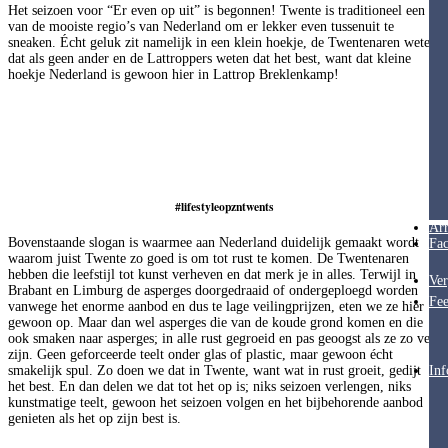
Het seizoen voor “Er even op uit” is begonnen! Twente is traditioneel een
van de mooiste regio’s van Nederland om er lekker even tussenuit te
sneaken. Écht geluk zit namelijk in een klein hoekje, de Twentenaren weten
dat als geen ander en de Lattroppers weten dat het best, want dat kleine
hoekje Nederland is gewoon hier in Lattrop Breklenkamp!
#lifestyleopzntwents
Ar
Bovenstaande slogan is waarmee aan Nederland duidelijk gemaakt wordt
Fac
waarom juist Twente zo goed is om tot rust te komen. De Twentenaren
hebben die leefstijl tot kunst verheven en dat merk je in alles. Terwijl in
Ver
Brabant en Limburg de asperges doorgedraaid of ondergeploegd worden
Fee
vanwege het enorme aanbod en dus te lage veilingprijzen, eten we ze hier
gewoon op. Maar dan wel asperges die van de koude grond komen en die
ook smaken naar asperges; in alle rust gegroeid en pas geoogst als ze zo ver
zijn. Geen geforceerde teelt onder glas of plastic, maar gewoon écht
smakelijk spul. Zo doen we dat in Twente, want wat in rust groeit, gedijt
Inf
het best. En dan delen we dat tot het op is; niks seizoen verlengen, niks
kunstmatige teelt, gewoon het seizoen volgen en het bijbehorende aanbod
genieten als het op zijn best is.