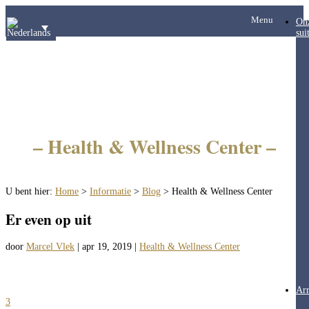
Menu
On
sui
– Health & Wellness Center –
U bent hier:
Home
>
Informatie
>
Blog
>
Health & Wellness Center
Er even op uit
door
Marcel Vlek
|
apr 19, 2019
|
Health & Wellness Center
Ar
3