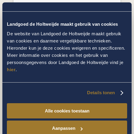
Landgoed de Holtweijde maakt gebruik van cookies
Volg ons
De website van Landgoed de Holtweijde maakt gebruik
van cookies en daarmee vergelijkbare technieken.
Hieronder kun je deze cookies weigeren en specificeren.
Meer informatie over cookies en het gebruik van
persoonsgegevens door Landgoed de Holtweijde vind je
hier
.
Genieten is van alle tijden
Details tonen
Of het nu lente, zomer, herfst of winter is,
op Landgoed de Holtweijde laat elk seizoen
zich van zijn mooiste kant zien. Doe nieuwe
Alle cookies toestaan
energie op voor lichaam en geest, beleef de
natuur, proef de pure smaak van onze
Aanpassen
ambachtelijke keuken en geniet!