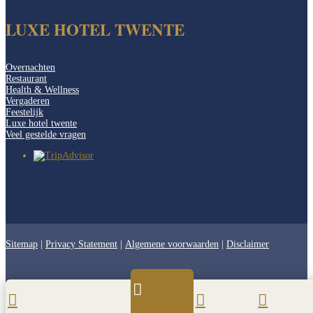
LUXE HOTEL TWENTE
Overnachten
Restaurant
Health & Wellness
Vergaderen
Feestelijk
Luxe hotel twente
Veel gestelde vragen
Sitemap
|
Privacy Statement
|
Algemene voorwaarden
|
Disclaimer



