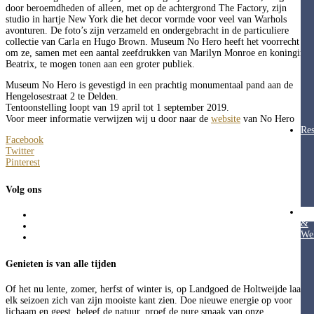
door beroemdheden of alleen, met op de achtergrond The Factory, zijn
studio in hartje New York die het decor vormde voor veel van Warhols
avonturen. De foto’s zijn verzameld en ondergebracht in de particuliere
collectie van Carla en Hugo Brown. Museum No Hero heeft het voorrecht
om ze, samen met een aantal zeefdrukken van Marilyn Monroe en koningin
Beatrix, te mogen tonen aan een groter publiek.
Museum No Hero is gevestigd in een prachtig monumentaal pand aan de
Hengelosestraat 2 te Delden.
Tentoonstelling loopt van 19 april tot 1 september 2019.
Voor meer informatie verwijzen wij u door naar de
website
van No Hero
Res
Facebook
Twitter
Pinterest
Volg ons
Hea
&
Wel
Genieten is van alle tijden
Of het nu lente, zomer, herfst of winter is, op Landgoed de Holtweijde laat
elk seizoen zich van zijn mooiste kant zien. Doe nieuwe energie op voor
lichaam en geest, beleef de natuur, proef de pure smaak van onze