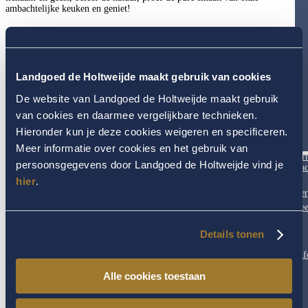
ambachtelijke keuken en geniet!
Tot ziens op ons
Landgoed De Holtweijde!
Fred Smits
fredsmits@holtweijde.nl
Landgoed de Holtweijde maakt gebruik van cookies
De website van Landgoed de Holtweijde maakt gebruik
Categorieën
van cookies en daarmee vergelijkbare technieken.
Health & Wellness Center
(113)
Hieronder kun je deze cookies weigeren en specificeren.
Landgoed & Hotel
(26)
Meer informatie over cookies en het gebruik van
Omgeving Twente
(3)
Ar
Trouwen in Twente
(11)
persoonsgegevens door Landgoed de Holtweijde vind je
Fac
hier
.
Ver
Fee
Details tonen
Inf
Alle cookies toestaan