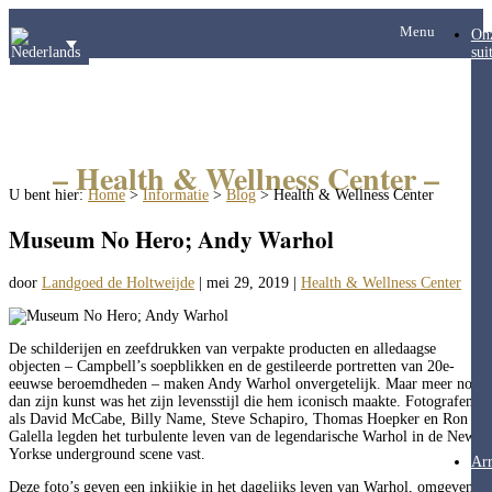
Menu
On
sui
– Health & Wellness Center –
U bent hier:
Home
>
Informatie
>
Blog
>
Health & Wellness Center
Museum No Hero; Andy Warhol
door
Landgoed de Holtweijde
|
mei 29, 2019
|
Health & Wellness Center
De schilderijen en zeefdrukken van verpakte producten en alledaagse
objecten – Campbell’s soepblikken en de gestileerde portretten van 20e-
eeuwse beroemdheden – maken Andy Warhol onvergetelijk. Maar meer nog
dan zijn kunst was het zijn levensstijl die hem iconisch maakte. Fotografen
als David McCabe, Billy Name, Steve Schapiro, Thomas Hoepker en Ron
Galella legden het turbulente leven van de legendarische Warhol in de New
Yorkse underground scene vast.
Ar
Deze foto’s geven een inkijkje in het dagelijks leven van Warhol, omgeven