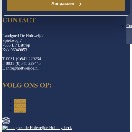
Aanpassen
CONTACT
Con
Landgoed De Holtweijde
Spiekweg 7
7635 LP Lattrop
Kvk 06049053
T 0031-(0)541-229234
F 0031-(0)541-229445
E
info@holtweijde.nl
VOLG ONS OP:
Volgen
Volgen
Volgen