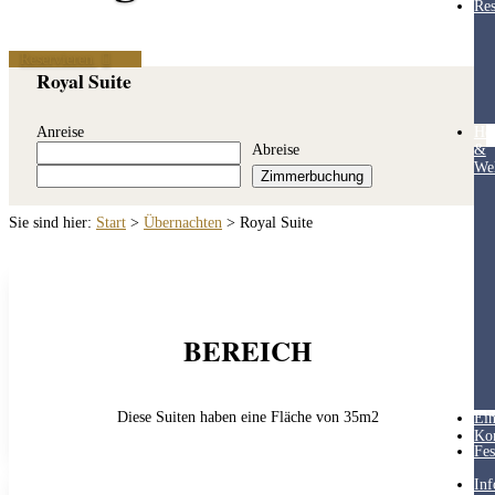
Res
Reservieren
Royal Suite
Anreise
Hea
Abreise
&
Wel
Zimmerbuchung
Sie sind hier:
Start
>
Übernachten
>
Royal Suite
BEREICH
Diese Suiten haben eine Fläche von 35m2
Ein
Ko
Fes
Inf