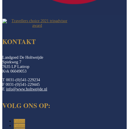
KONTAKT
Landgoed De Holtweijde
Spiekweg 7
7635 LP Lattrop
Kvk 06049053
T 0031-(0)541-229234
F 0031-(0)541-229445
E
info@www.holtweijde.nl
VOLG ONS OP:
Folgen
Folgen