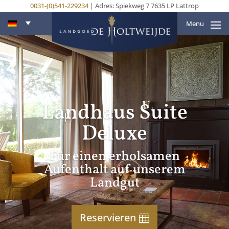
0031-(0)541-229234
| Adres: Spiekweg 7 7635 LP Lattrop
Menu
Landhaus Suite
Deluxe
Für einen erholsamen
Aufenthalt auf unserem
Landgut
Reservieren