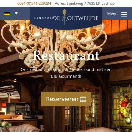
0031-(0)541-229234
| Adres: Spiekweg 7 7635 LP Lattrop
Menu
Restaurant
Ons restaurant, sinds 2015 bekroond met een
BIB-Gourmand!
Reservieren