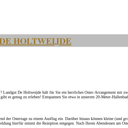
 DE HOLTWEIJDE
 Landgut De Holtweijde hält für Sie ein herrliches Oster-Arrangement mit zwei
e gibt es genug zu erleben! Entspannen Sie etwa in unserem 20-Meter-Hallenba
nd der Ostertage zu einem Ausflug ein. Darüber hinaus können kleine (und g
ung hierfür nimmt die Rezeption entgegen. Nach Ihrem Abendessen am Osterso