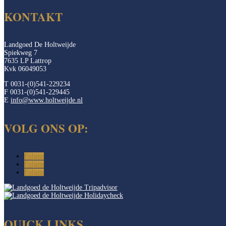
KONTAKT
Landgoed De Holtweijde
Spiekweg 7
7635 LP Lattrop
Kvk 06049053
T 0031-(0)541-229234
F 0031-(0)541-229445
E
info@www.holtweijde.nl
VOLG ONS OP:
Folgen
Folgen
Folgen
QUICK LINKS