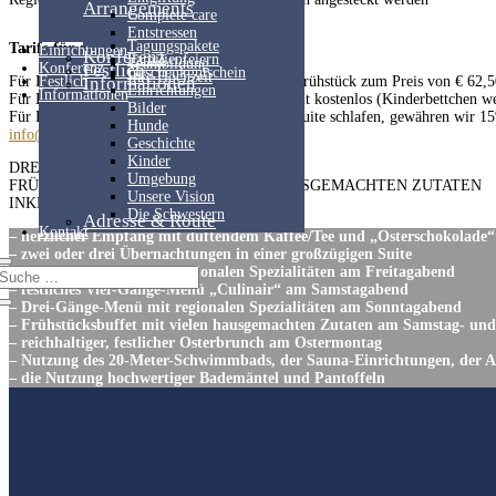
Arrangements
Complete care
Entstressen
Tagungspakete
Tarife für die kleinen Gäste:
Einrichtungen
Konferenz
Familienfeiern
Teambildung
Konferenz
Festlich
Geschenkgutschein
Ihre Hochzeit
Für Kinder von 4 bis 12 Jahren muss nur das Frühstück zum Preis von € 62,
Festlich
Informationen
Einrichtungen
Informationen
Für Kinder von 0 bis 3 Jahren ist der Aufenthalt kostenlos (Kinderbettchen w
Bilder
Für Kinder bis 12 Jahre, die in einer eigenen Suite schlafen, gewähren wir 
Hunde
info@www.holtweijde.nl
Geschichte
Kinder
DREI ÜBERNACHTUNGEN
Umgebung
FRÜHSTÜCKSBUFFET MIT VIELEN HAUSGEMACHTEN ZUTATEN
Unsere Vision
INKLUSIVE DINNER
Die Schwestern
Adresse & Route
Kontakt
– herzlicher Empfang mit duftendem Kaffee/Tee und „Osterschokolade“
– zwei oder drei Übernachtungen in einer großzügigen Suite
– Drei-Gänge-Menü mit regionalen Spezialitäten am Freitagabend
– festliches Vier-Gänge-Menü „Culinair“ am Samstagabend
– Drei-Gänge-Menü mit regionalen Spezialitäten am Sonntagabend
– Frühstücksbuffet mit vielen hausgemachten Zutaten am Samstag- un
– reichhaltiger, festlicher Osterbrunch am Ostermontag
– Nutzung des 20-Meter-Schwimmbads, der Sauna-Einrichtungen, der All
– die Nutzung hochwertiger Bademäntel und Pantoffeln