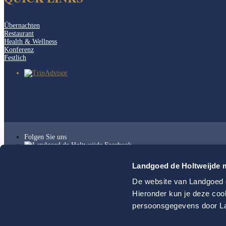
Übernachten
Restaurant
Health & Wellness
Konferenz
Festlich
Folgen Sie uns
Landgoed de Holtweijde m
De website van Landgoed d
Sitemap
Hieronder kun je deze coo
AGB
Disclaimer
persoonsgegevens door La