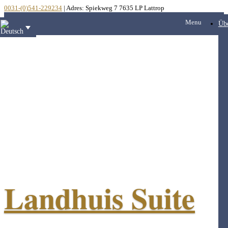
0031-(0)541-229234
| Adres: Spiekweg 7 7635 LP Lattrop
Menu
Üb
Landhuis Suite