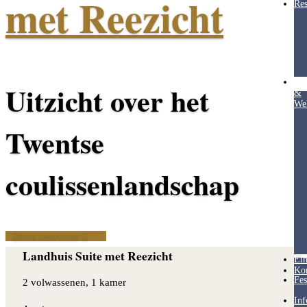
met Reezicht
Res
Hea
Uitzicht over het
&
Wel
Twentse
coulissenlandschap
Direct reserveren
Landhuis Suite met Reezicht
Ein
Ko
Fes
2 volwassenen, 1 kamer
Inf