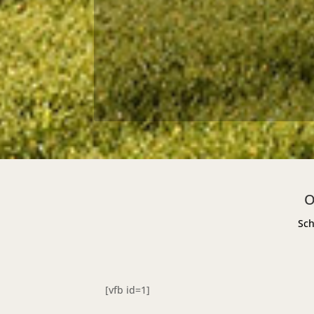
O
Sch
[vfb id=1]