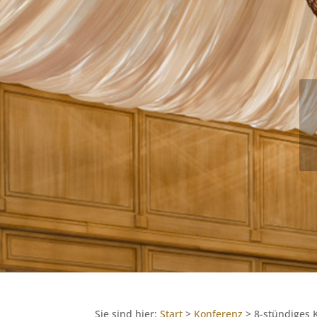
Sie sind hier:
Start
>
Konferenz
>
8-stündiges