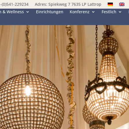
-(0)541-229234
Adres: Spiekweg 7 7635 LP Lattrop
h & Wellness
Einrichtungen
Konferenz
Festlich