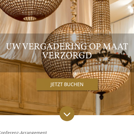
UW VERGADERING OP MAAT
VERZORGD
JETZT BUCHEN
3
 Konferenz-Arrangement