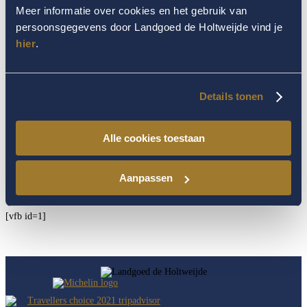
Meer informatie over cookies en het gebruik van
persoonsgegevens door Landgoed de Holtweijde vind je
hier
.
OP DE HOOGTE BLIJVEN
Details tonen
VAN HET LAATSTE NIEUWS?
Alle cookies toestaan
Schrijf je dan hieronder in voor onze nieuwsbrief en ontvang
Aanpassen
aanbiedingen, tips en het laatste nieuws!
[vfb id=1]