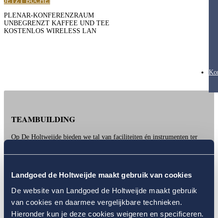
JETZT BUCHEN
PLENAR-KONFERENZRAUM
UNBEGRENZT KAFFEE UND TEE
KOSTENLOS WIRELESS LAN
Ko
TEAMBUILDING
Op De Holtweijde bieden we tal van faciliteiten én instrumenten ter
ondersteuning van uw teambuilding bijeenkomst. We zetten deze zelf
in of we doen dat met behulp van specialisten. Wanneer u laat weten
welk doel u voor ogen heeft, reiken wij middelen, faciliteiten,
programmasuggesties
en specialisten aan om uw doel te bereiken. Uw
Landgoed de Holtweijde maakt gebruik van cookies
groep, waarmee u bij ons arriveerde, zal na deze teambuilding
bijeenkomst ons Landgoed als een hecht team verlaten!
De website van Landgoed de Holtweijde maakt gebruik
JETZT BUCHEN
van cookies en daarmee vergelijkbare technieken.
Hieronder kun je deze cookies weigeren en specificeren.