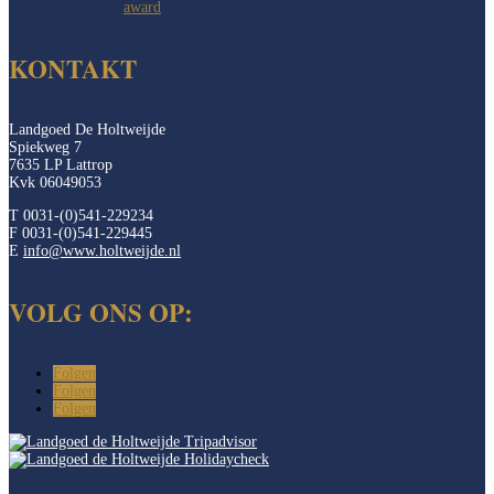
KONTAKT
Landgoed De Holtweijde
Spiekweg 7
7635 LP Lattrop
Kvk 06049053
T 0031-(0)541-229234
F 0031-(0)541-229445
E
info@www.holtweijde.nl
VOLG ONS OP:
Folgen
Folgen
Folgen