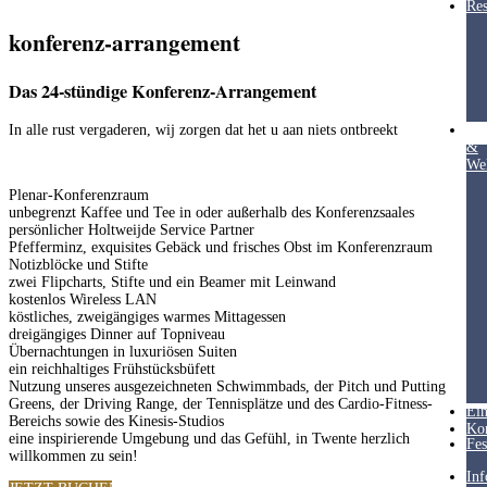
Res
konferenz-arrangement
Das 24-stündige Konferenz-Arrangement
In alle rust vergaderen, wij zorgen dat het u aan niets ontbreekt
Hea
&
Wel
Plenar-Konferenzraum
unbegrenzt Kaffee und Tee in oder außerhalb des Konferenzsaales
persönlicher Holtweijde Service Partner
Pfefferminz, exquisites Gebäck und frisches Obst im Konferenzraum
Notizblöcke und Stifte
zwei Flipcharts, Stifte und ein Beamer mit Leinwand
kostenlos Wireless LAN
köstliches, zweigängiges warmes Mittagessen
dreigängiges Dinner auf Topniveau
Übernachtungen in luxuriösen Suiten
ein reichhaltiges Frühstücksbüfett
Nutzung unseres ausgezeichneten Schwimmbads, der Pitch und Putting
Greens, der Driving Range, der Tennisplätze und des Cardio-Fitness-
Ein
Bereichs sowie des Kinesis-Studios
Ko
eine inspirierende Umgebung und das Gefühl, in Twente herzlich
Fes
willkommen zu sein!
Inf