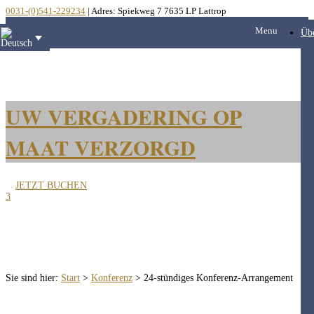
0031-(0)541-229234
| Adres: Spiekweg 7 7635 LP Lattrop
Menu
Üb
UW VERGADERING OP
MAAT VERZORGD
JETZT BUCHEN
3
Sie sind hier:
Start
>
Konferenz
>
24-stündiges Konferenz-Arrangement