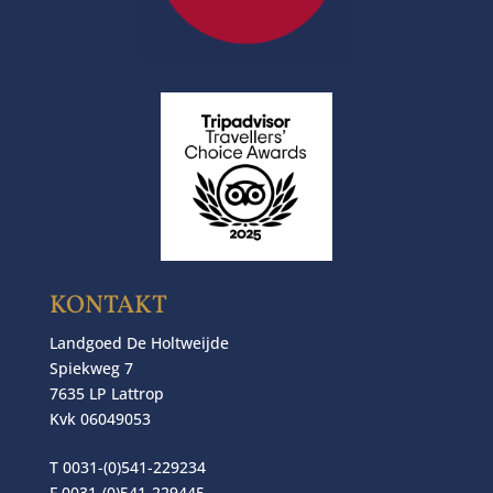
KONTAKT
Landgoed De Holtweijde
Spiekweg 7
7635 LP Lattrop
Kvk 06049053
T 0031-(0)541-229234
F 0031-(0)541-229445