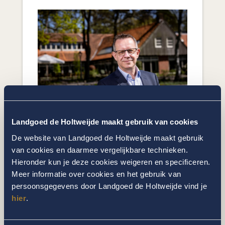
Tot ziens op ons
Landgoed de Holtweijde maakt gebruik van cookies
Landgoed De Holtweijde!
De website van Landgoed de Holtweijde maakt gebruik
Fred Smits
van cookies en daarmee vergelijkbare technieken.
fredsmits@holtweijde.nl
Hieronder kun je deze cookies weigeren en specificeren.
Meer informatie over cookies en het gebruik van
persoonsgegevens door Landgoed de Holtweijde vind je
hier
.
Categorieën