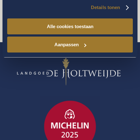
Health & Wellness Center
(1)
Details tonen
Tipp
(1)
Alle cookies toestaan
Aanpassen